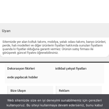
Uyarı
Sitemizde yer alan koltuk takımı, mobilya, yatak odası takımı, banyo ürünleri,
perde, halı modelleri ve diğer ürünlerin fiyatları hakkında sunulan fiyatların
şuanda ki fiyatlar olduğuna garanti vermez. Ürünün satış firması ile
görüşerek güncel fiyatını öğrenebilirsiniz.
Dekorasyon fikirleri
istikbal çekyat fiyatları
evde yapılacak hobiler
Bize Ulaşın
Reklam
Web sitemizde size en iyi deneyimi sunabilmemiz için çerezleri
Gizlilik
Hakkımızda
kullanıyoruz. Bu siteyi kullanmaya devam ederseniz, bunu kabul