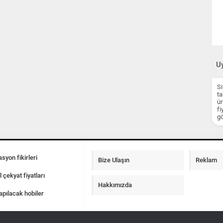
Uy
Si
ta
ür
fi
gö
syon fikirleri
Bize Ulaşın
Reklam
l çekyat fiyatları
Hakkımızda
apılacak hobiler