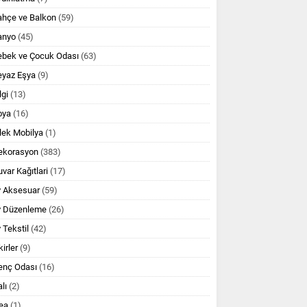
ahçe ve Balkon
(59)
anyo
(45)
ebek ve Çocuk Odası
(63)
eyaz Eşya
(9)
lgi
(13)
oya
(16)
lek Mobilya
(1)
ekorasyon
(383)
var Kağıtlari
(17)
v Aksesuar
(59)
v Düzenleme
(26)
 Tekstil
(42)
kirler
(9)
enç Odası
(16)
lı
(2)
ea
(1)