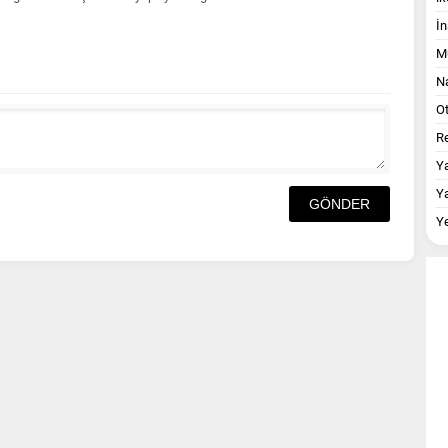
İn
M
Na
O
Re
Y
Y
Y