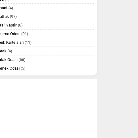
şaat
(4)
utfak
(97)
sıl Yapılır
(8)
turma Odası
(91)
nk Kartelaları
(11)
atak
(4)
atak Odası
(66)
emek Odası
(5)