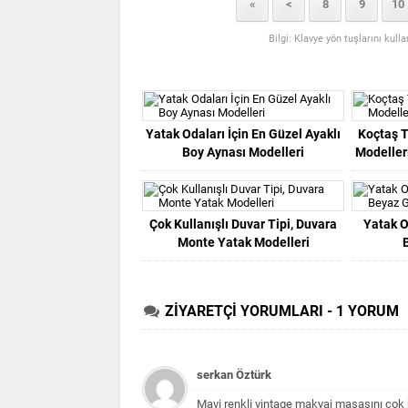
«
<
8
9
10
Bilgi: Klavye yön tuşlarını kull
Yatak Odaları İçin En Güzel Ayaklı
Koçtaş T
Boy Aynası Modelleri
Modeller
Çok Kullanışlı Duvar Tipi, Duvara
Yatak O
Monte Yatak Modelleri
ZİYARETÇİ YORUMLARI - 1 YORUM
serkan Öztürk
Mavi renkli vintage makyaj masasını çok b