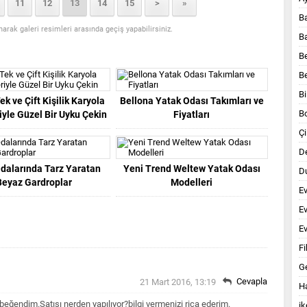
11
12
13
14
15
>
»
B
anarak galeri resimleri arasında geçiş yapabilirsiniz.
B
B
B
Bi
ek ve Çift Kişilik Karyola
Bellona Yatak Odası Takımları ve
B
iyle Güzel Bir Uyku Çekin
Fiyatları
Çi
D
dalarında Tarz Yaratan
Yeni Trend Weltew Yatak Odası
Du
Beyaz Gardroplar
Modelleri
E
E
Ev
Fi
G
Cevapla
21 Mart 2016, 13:19
Ha
eğendim.Satışı nerden yapılıyor?bilgi vermenizi rica ederim.
ik