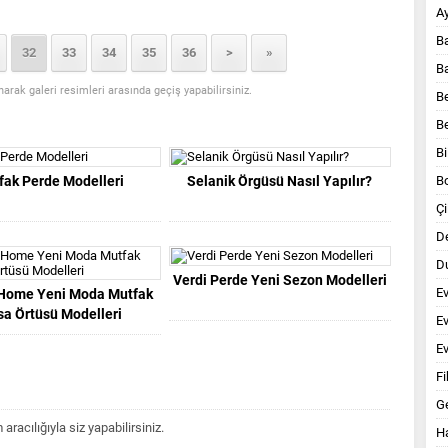
A
B
32
33
34
35
36
>
»
B
anarak galeri resimleri arasında geçiş yapabilirsiniz.
B
B
Bi
fak Perde Modelleri
Selanik Örgüsü Nasıl Yapılır?
B
Çi
D
Du
Verdi Perde Yeni Sezon Modelleri
E
 Home Yeni Moda Mutfak
a Örtüsü Modelleri
E
Ev
Fi
G
acılığıyla siz yapabilirsiniz.
Ha