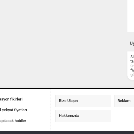
Uy
Si
ta
ür
fi
gö
syon fikirleri
Bize Ulaşın
Reklam
l çekyat fiyatları
Hakkımızda
apılacak hobiler