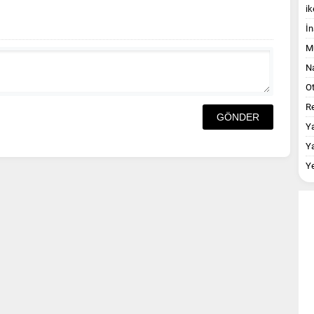
ik
İn
M
Na
O
Re
Y
Y
Y