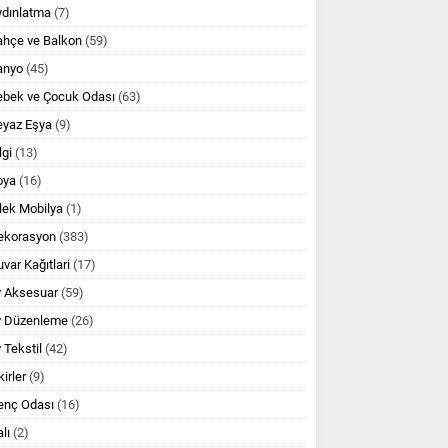
ydınlatma
(7)
ahçe ve Balkon
(59)
anyo
(45)
ebek ve Çocuk Odası
(63)
eyaz Eşya
(9)
lgi
(13)
oya
(16)
lek Mobilya
(1)
ekorasyon
(383)
var Kağıtlari
(17)
v Aksesuar
(59)
v Düzenleme
(26)
 Tekstil
(42)
kirler
(9)
enç Odası
(16)
lı
(2)