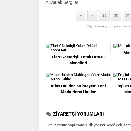
Yuvarlak Sergiler
«
<
29
30
31
Bilgi: Klavye yön tuşlarını kull
Mut
Elart Gösterişli Yatak Örtüsü
Modelleri
Atlas Halıdan Muhteşem Yeni
English
Moda Nano Halılar
Mas
ZİYARETÇİ YORUMLARI
Henüz yorum yapılmamış. İlk yorumu aşağıdaki form ar