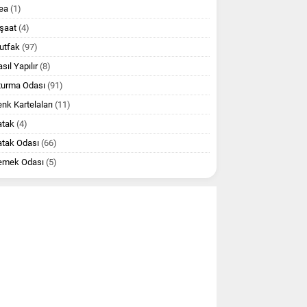
ea
(1)
şaat
(4)
utfak
(97)
sıl Yapılır
(8)
turma Odası
(91)
nk Kartelaları
(11)
atak
(4)
atak Odası
(66)
emek Odası
(5)