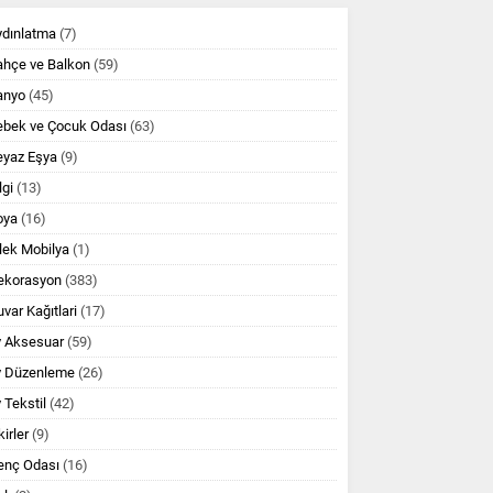
ydınlatma
(7)
ahçe ve Balkon
(59)
anyo
(45)
ebek ve Çocuk Odası
(63)
eyaz Eşya
(9)
lgi
(13)
oya
(16)
lek Mobilya
(1)
ekorasyon
(383)
var Kağıtlari
(17)
v Aksesuar
(59)
v Düzenleme
(26)
 Tekstil
(42)
kirler
(9)
enç Odası
(16)