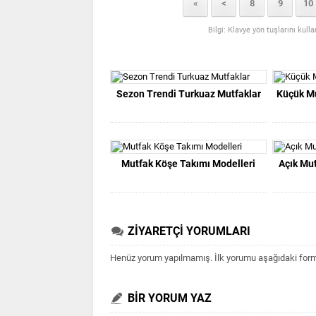
«
<
8
9
10
Bilgi: Klavye yön tuşlarını kull
Sezon Trendi Turkuaz Mutfaklar
Küçük Mu
Mutfak Köşe Takımı Modelleri
Açık Mut
ZİYARETÇİ YORUMLARI
Henüz yorum yapılmamış. İlk yorumu aşağıdaki form ar
BİR YORUM YAZ