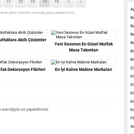
11
12
13
14
15
>
»
A
anarak galeri resimleri arasında geçiş yapabilirsiniz.
B
B
B
tfaklara Akıllı Çözümler
B
Yeni Sezonun En Güzel Mutfak
Masa Takımları
Bi
B
Çi
fak Dekorasyon Fikirleri
En İyi Kahve Makine Markaları
D
Du
E
E
acılığıyla siz yapabilirsiniz.
Ev
Fi
G