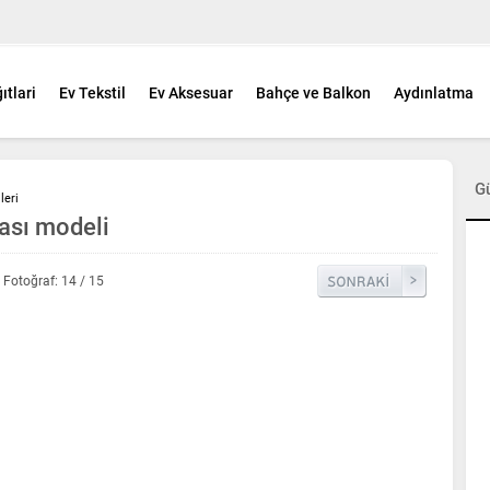
ıtlari
Ev Tekstil
Ev Aksesuar
Bahçe ve Balkon
Aydınlatma
G
leri
ası modeli
Fotoğraf: 14 / 15