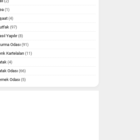
lı
(2)
ea
(1)
şaat
(4)
utfak
(97)
sıl Yapılır
(8)
turma Odası
(91)
nk Kartelaları
(11)
atak
(4)
atak Odası
(66)
emek Odası
(5)