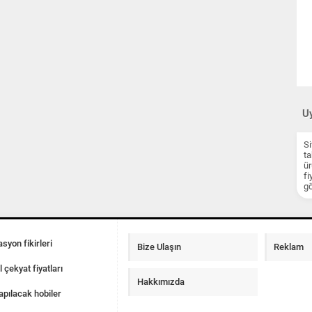
Uy
Si
ta
ür
fi
gö
syon fikirleri
Bize Ulaşın
Reklam
l çekyat fiyatları
Hakkımızda
apılacak hobiler