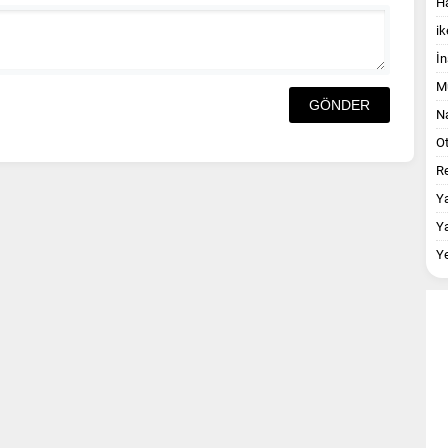
Ha
ik
İn
M
Na
O
Re
Y
Y
Y