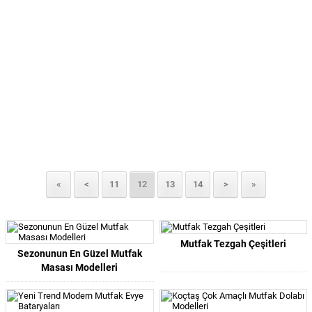
«
<
11
12
13
14
>
»
Mutfak Tezgah Çeşitleri
Sezonunun En Güzel Mutfak
Masası Modelleri