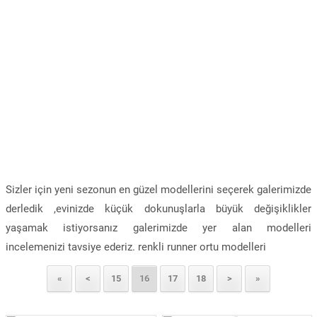
Sizler için yeni sezonun en güzel modellerini seçerek galerimizde
derledik ,evinizde küçük dokunuşlarla büyük değişiklikler
yaşamak istiyorsanız galerimizde yer alan modelleri
incelemenizi tavsiye ederiz. renkli runner ortu modelleri
«
<
15
16
17
18
>
»