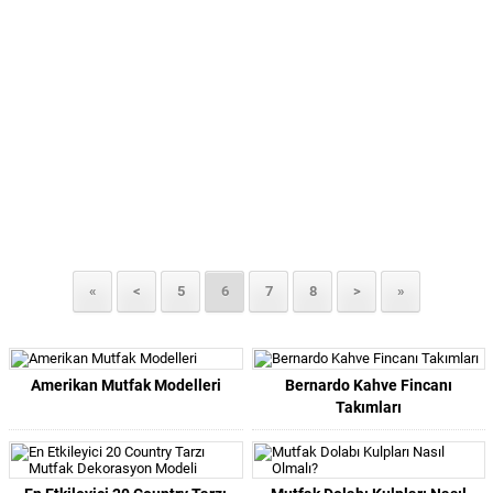
«
<
5
6
7
8
>
»
Amerikan Mutfak Modelleri
Bernardo Kahve Fincanı
Takımları