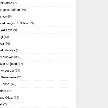
ydınlatma
(7)
ahçe ve Balkon
(59)
anyo
(45)
ebek ve Çocuk Odası
(63)
eyaz Eşya
(9)
lgi
(13)
oya
(16)
lek Mobilya
(1)
ekorasyon
(383)
var Kağıtlari
(17)
v Aksesuar
(59)
v Düzenleme
(26)
 Tekstil
(42)
kirler
(9)
enç Odası
(16)
lı
(2)