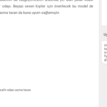
 odayı. Beyazı seven kişiler için önerilecek bu model de
 asma tavan da buna uyum sağlamıştır.
Uy
Si
ta
ür
fi
gö