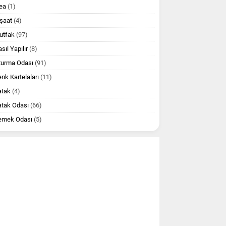
ea
(1)
şaat
(4)
utfak
(97)
sıl Yapılır
(8)
turma Odası
(91)
nk Kartelaları
(11)
atak
(4)
atak Odası
(66)
emek Odası
(5)