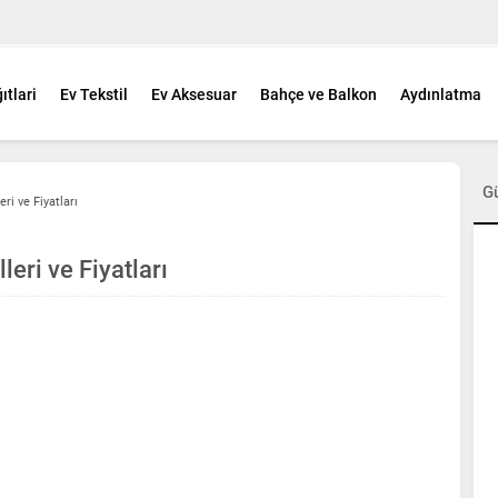
ıtlari
Ev Tekstil
Ev Aksesuar
Bahçe ve Balkon
Aydınlatma
G
i ve Fiyatları
ri ve Fiyatları