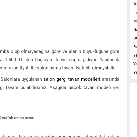
ik
İn
M
Na
O
Re
lamba olup olmayacağına göre ve alanın büyüklüğüne göre
Y
ma 1.500 TL den başlayıp ileriye doğru gidiyor. Yapılacak
Y
a tavan fiyatı ile salon asma tavan fiyatı bir olmayabilir.
Y
. Salonlara uygulanan
salon gergi tavan modelleri
arasında
gi tavanı bulabilirsiniz. Aşağıda birçok tavan modeli yer
larının da vazgeçilmezleri arasında yer alan yatak odası