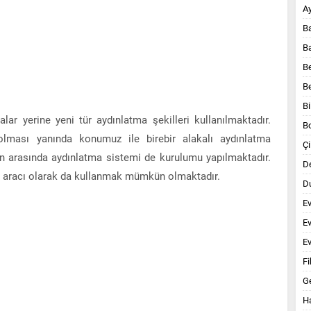
A
B
B
B
B
Bi
ar yerine yeni tür aydınlatma şekilleri kullanılmaktadır.
B
r olması yanında konumuz ile birebir alakalı aydınlatma
Çi
ken arasında aydınlatma sistemi de kurulumu yapılmaktadır.
D
a aracı olarak da kullanmak mümkün olmaktadır.
Du
E
E
Ev
Fi
G
Ha