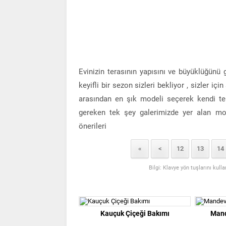
Evinizin terasının yapısını ve büyüklüğünü
keyifli bir sezon sizleri bekliyor , sizler 
arasından en şık modeli seçerek kendi ter
gereken tek şey galerimizde yer alan mod
önerileri
«
<
12
13
14
Bilgi: Klavye yön tuşlarını kull
Kauçuk Çiçeği Bakımı
Mand