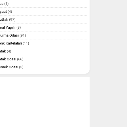
ea
(1)
şaat
(4)
utfak
(97)
sıl Yapılır
(8)
turma Odası
(91)
nk Kartelaları
(11)
atak
(4)
atak Odası
(66)
emek Odası
(5)