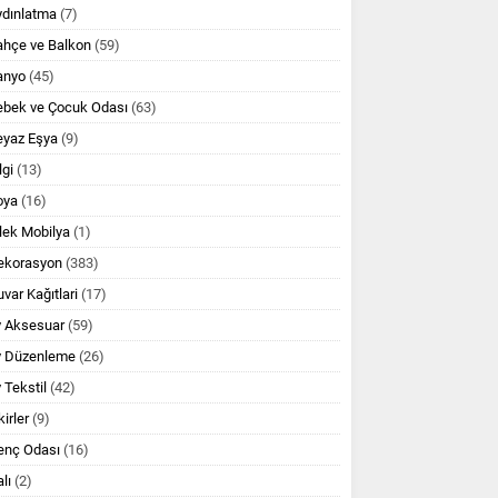
ydınlatma
(7)
ahçe ve Balkon
(59)
anyo
(45)
ebek ve Çocuk Odası
(63)
eyaz Eşya
(9)
lgi
(13)
oya
(16)
lek Mobilya
(1)
ekorasyon
(383)
var Kağıtlari
(17)
v Aksesuar
(59)
v Düzenleme
(26)
 Tekstil
(42)
kirler
(9)
enç Odası
(16)
lı
(2)