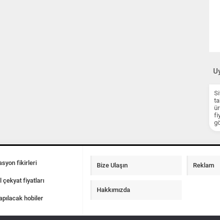
Uy
Si
ta
ür
fi
gö
syon fikirleri
Bize Ulaşın
Reklam
l çekyat fiyatları
Hakkımızda
apılacak hobiler