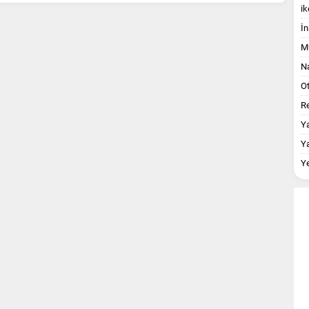
ik
İn
M
Na
O
Re
Y
Y
Y