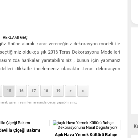
REKLAMI GEÇ
 göz önüne alarak karar vereceğiniz dekorasyon modeli ile
için seçtiğimiz oldukça şık 2016 Teras Dekorasyonu Modelleri
asımızda harikalar yaratabilirsiniz , bunun için yapmanız
elleri dikkatle incelemeniz olacaktır .teras dekorasyon
15
16
17
18
19
>
»
anarak galeri resimleri arasında geçiş yapabilirsiniz.
Ka
evilla Çiçeği Bakımı
Açık Hava Yemek Kültürü Bahçe