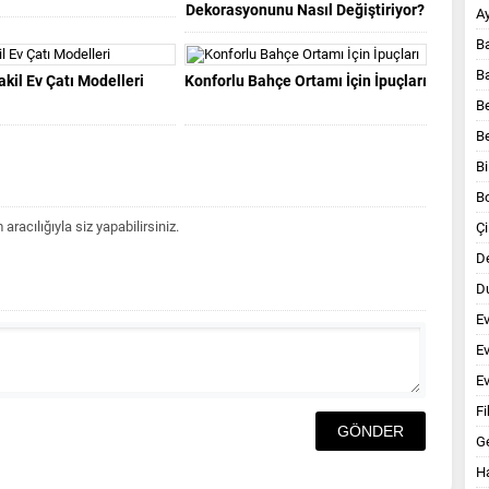
Dekorasyonunu Nasıl Değiştiriyor?
A
B
B
kil Ev Çatı Modelleri
Konforlu Bahçe Ortamı İçin İpuçları
B
B
Bi
B
acılığıyla siz yapabilirsiniz.
Çi
D
Du
E
E
Ev
Fi
G
Ha