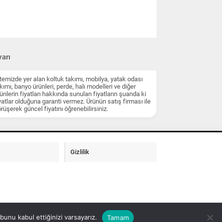
arı
temizde yer alan koltuk takımı, mobilya, yatak odası
kımı, banyo ürünleri, perde, halı modelleri ve diğer
ünlerin fiyatları hakkında sunulan fiyatların şuanda ki
yatlar olduğuna garanti vermez. Ürünün satış firması ile
rüşerek güncel fiyatını öğrenebilirsiniz.
Gizlilik
unu kabul ettiğinizi varsayarız.
Tamam