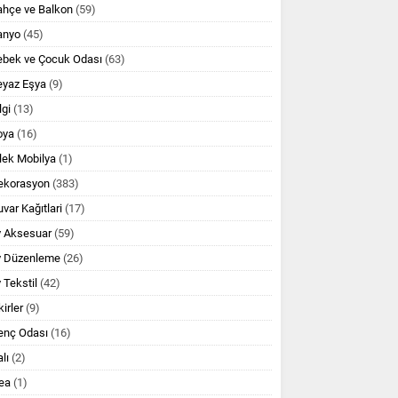
ahçe ve Balkon
(59)
anyo
(45)
ebek ve Çocuk Odası
(63)
eyaz Eşya
(9)
lgi
(13)
oya
(16)
lek Mobilya
(1)
ekorasyon
(383)
var Kağıtlari
(17)
v Aksesuar
(59)
v Düzenleme
(26)
 Tekstil
(42)
kirler
(9)
enç Odası
(16)
lı
(2)
ea
(1)