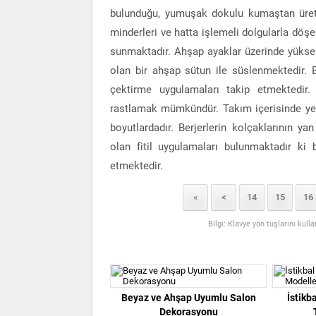
bulunduğu, yumuşak dokulu kumaştan üretil
minderleri ve hatta işlemeli dolgularla döşe
sunmaktadır. Ahşap ayaklar üzerinde yüksele
olan bir ahşap sütun ile süslenmektedir. 
çektirme uygulamaları takip etmektedir.
rastlamak mümkündür. Takım içerisinde yer
boyutlardadır. Berjerlerin kolçaklarının ya
olan fitil uygulamaları bulunmaktadır ki 
etmektedir.
«
<
14
15
16
Bilgi: Klavye yön tuşlarını kull
Beyaz ve Ahşap Uyumlu Salon
İstikb
Dekorasyonu