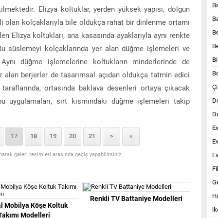
B
mektedir. Elizya koltuklar, yerden yüksek yapısı, dolgun
B
li olan kolçaklarıyla bile oldukça rahat bir dinlenme ortamı
B
n Elizya koltukları, ana kasasında ayaklarıyla aynı renkte
B
Bu süslemeyi kolçaklarında yer alan düğme işlemeleri ve
Bi
 Aynı düğme işlemelerine koltukların minderlerinde de
B
 alan berjerler de tasarımsal açıdan oldukça tatmin edici
Çi
n taraflarında, ortasında baklava desenleri ortaya çıkacak
bu uygulamaları, sırt kısmındaki düğme işlemeleri takip
D
Du
E
17
18
19
20
21
>
»
E
anarak galeri resimleri arasında geçiş yapabilirsiniz.
Ev
Fi
G
Ha
Renkli TV Battaniye Modelleri
al Mobilya Köşe Koltuk
ik
Takımı Modelleri