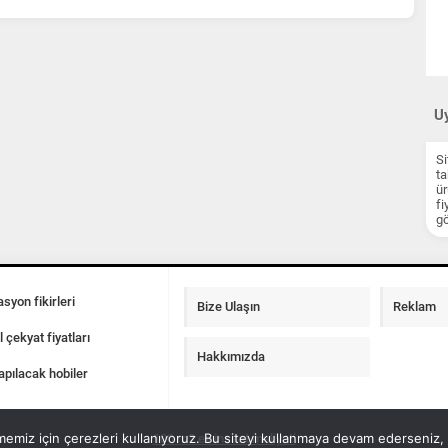
Uy
Si
ta
ür
fi
gö
syon fikirleri
Bize Ulaşın
Reklam
l çekyat fiyatları
Hakkımızda
apılacak hobiler
emiz için çerezleri kullanıyoruz. Bu siteyi kullanmaya devam ederseniz, b
100 m2 ev insaat maliyeti