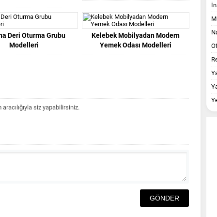
İn
M
Na
na Deri Oturma Grubu
Kelebek Mobilyadan Modern
Modelleri
Yemek Odası Modelleri
O
Re
Y
Y
Y
acılığıyla siz yapabilirsiniz.