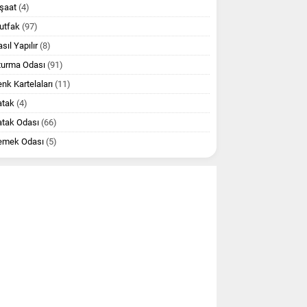
şaat
(4)
utfak
(97)
sıl Yapılır
(8)
turma Odası
(91)
nk Kartelaları
(11)
atak
(4)
atak Odası
(66)
emek Odası
(5)