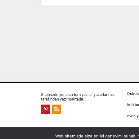
Dekora
Sitemizde yer alan tüm yazılar yazarlarımız
tarafından yazılmaktadır.
istikba
evde y
Web sitemizde size en iyi deneyimi sunabilm