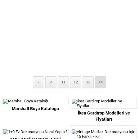
«
<
11
12
13
14
Marshall Boya Kataloğu
İkea Gardırop Modelleri ve
Fiyatları