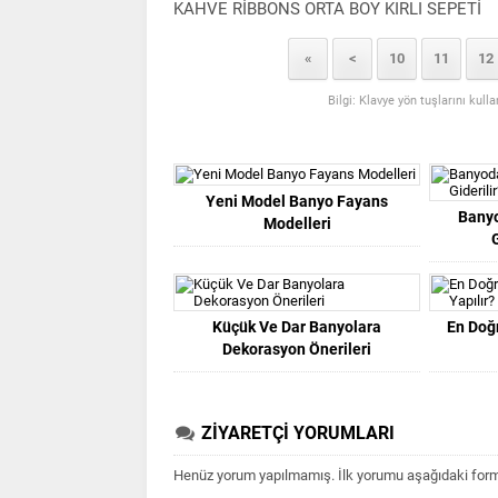
KAHVE RİBBONS ORTA BOY KIRLI SEPETİ
«
<
10
11
12
Bilgi: Klavye yön tuşlarını kull
Yeni Model Banyo Fayans
Banyo
Modelleri
Küçük Ve Dar Banyolara
En Doğ
Dekorasyon Önerileri
ZİYARETÇİ YORUMLARI
Henüz yorum yapılmamış. İlk yorumu aşağıdaki form ar