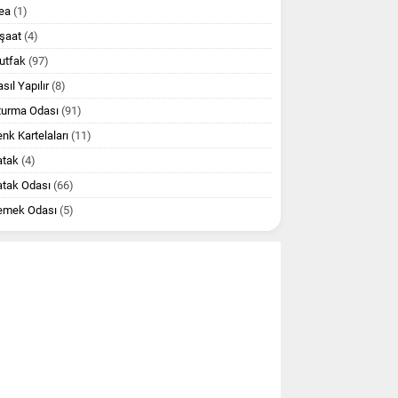
ea
(1)
şaat
(4)
utfak
(97)
sıl Yapılır
(8)
turma Odası
(91)
nk Kartelaları
(11)
atak
(4)
atak Odası
(66)
emek Odası
(5)