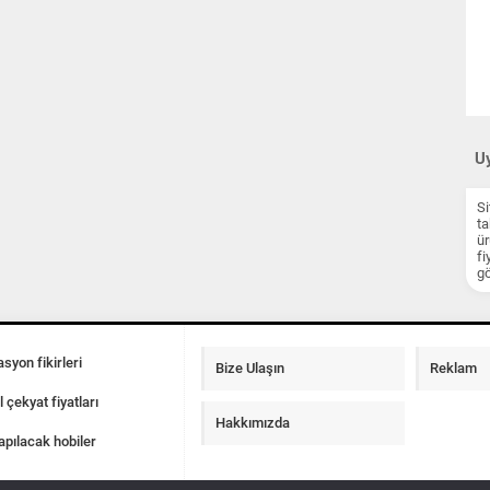
Uy
Si
ta
ür
fi
gö
syon fikirleri
Bize Ulaşın
Reklam
l çekyat fiyatları
Hakkımızda
apılacak hobiler