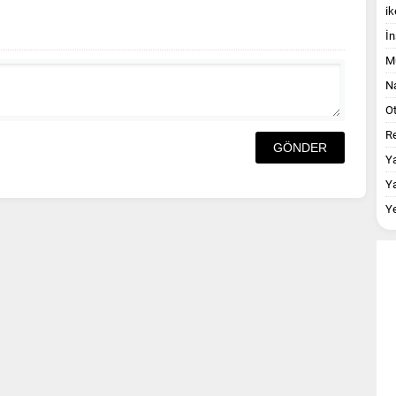
ik
İn
M
Na
O
Re
Y
Y
Y