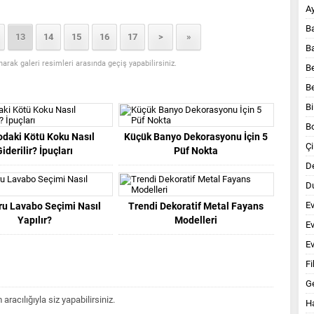
A
B
13
14
15
16
17
>
»
B
anarak galeri resimleri arasında geçiş yapabilirsiniz.
B
B
Bi
B
daki Kötü Koku Nasıl
Küçük Banyo Dekorasyonu İçin 5
Çi
Giderilir? İpuçları
Püf Nokta
D
Du
E
ru Lavabo Seçimi Nasıl
Trendi Dekoratif Metal Fayans
Yapılır?
Modelleri
E
Ev
Fi
G
acılığıyla siz yapabilirsiniz.
Ha