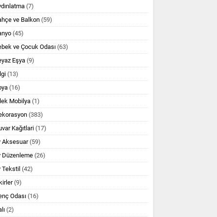
ydınlatma
(7)
ahçe ve Balkon
(59)
anyo
(45)
ebek ve Çocuk Odası
(63)
eyaz Eşya
(9)
lgi
(13)
oya
(16)
lek Mobilya
(1)
ekorasyon
(383)
var Kağıtlari
(17)
v Aksesuar
(59)
v Düzenleme
(26)
 Tekstil
(42)
kirler
(9)
enç Odası
(16)
lı
(2)