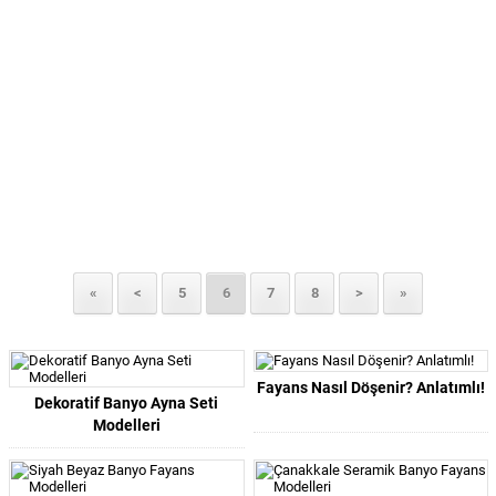
«
<
5
6
7
8
>
»
Fayans Nasıl Döşenir? Anlatımlı!
Dekoratif Banyo Ayna Seti
Modelleri