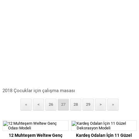
2018 Çocuklar için çalışma masası
«
<
26
27
28
29
>
»
12 Muhteşem Weltew Genç
Kardeş Odaları İçin 11 Güzel