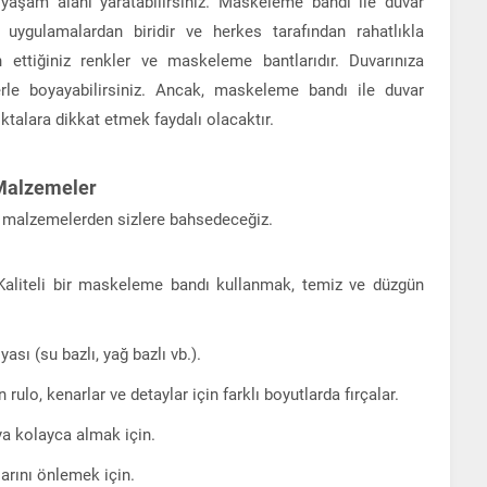
aşam alanı yaratabilirsiniz. Maskeleme bandı ile duvar
uygulamalardan biridir ve herkes tarafından rahatlıkla
cih ettiğiniz renkler ve maskeleme bantlarıdır. Duvarınıza
klerle boyayabilirsiniz. Ancak, maskeleme bandı ile duvar
talara dikkat etmek faydalı olacaktır.
 Malzemeler
li malzemelerden sizlere bahsedeceğiz.
Kaliteli bir maskeleme bandı kullanmak, temiz ve düzgün
yası (su bazlı, yağ bazlı vb.).
n rulo, kenarlar ve detaylar için farklı boyutlarda fırçalar.
ya kolayca almak için.
arını önlemek için.