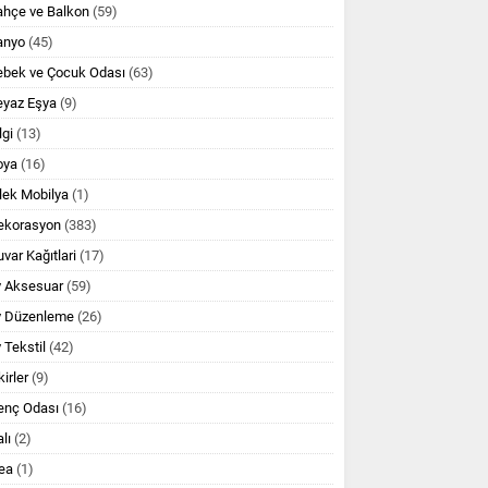
ahçe ve Balkon
(59)
anyo
(45)
ebek ve Çocuk Odası
(63)
eyaz Eşya
(9)
lgi
(13)
oya
(16)
lek Mobilya
(1)
ekorasyon
(383)
var Kağıtlari
(17)
v Aksesuar
(59)
v Düzenleme
(26)
 Tekstil
(42)
kirler
(9)
enç Odası
(16)
lı
(2)
ea
(1)