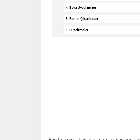
4. Boya Uygulaması
5. Bantın Çıkarılması
6. Düzeltmeler
Bantla duvar boyama, son zamanların en p