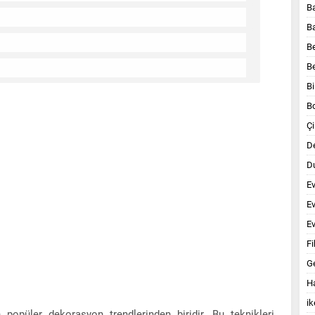
B
B
B
B
Bi
B
Çi
D
Du
E
E
Ev
Fi
G
Ha
ik
opüler dekorasyon trendlerinden biridir. Bu teknikleri