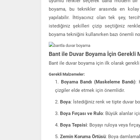
uyumlu renkler seçerek daha modern bir y
boyama, bu teknikler arasında en kolay 
yapılabilir. İhtiyacınız olan tek şey, ter
istediğiniz şekilleri çizip seçtiğiniz ren
boyama tekniğini kullanırken bazı önemli nok
Bant ile Duvar Boyama İçin Gerekli
Bant ile duvar boyama için ilk olarak gerek
Gerekli Malzemeler:
Boyama Bandı (Maskeleme Bandı)
: 
çizgiler elde etmek için önemlidir.
Boya
: İstediğiniz renk ve tipte duvar bo
Boya Fırçası ve Rulo
: Büyük alanlar içi
Boya Tepsisi
: Boyayı ruloya veya fırça
Zemin Koruma Örtüsü
: Boya damlamal