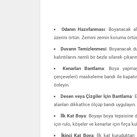
Odanın Hazırlanması
: Boyanacak ala
üzerini örtün. Zemini zemin koruma örtüs
Duvarın Temizlenmesi
: Boyanacak duv
kalıntılarını nemli bir bezle silerek çıkarın
Kenarları Bantlama
: Boya yapmaya
çerçeveleri) maskeleme bandı ile kapatın
önleyin.
Desen veya Çizgiler İçin Bantlama
: 
alanları dikkatlice ölçüp bandı uygulayın.
İlk Kat Boya
: Boyayı boya tepsisine d
için rulo, köşeler ve kenarlar için fırça 
İkinci Kat Boya
: İlk kat kuruduktan 