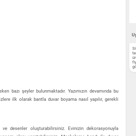
Uy
Si
ta
ür
fi
gö
eken bazı şeyler bulunmaktadır. Yazımızın devamında bu
zlere ilk olarak bantla duvar boyama nasıl yapılır, gerekli
.
l ve desenler oluşturabilirsiniz. Evinizin dekorasyonuyla