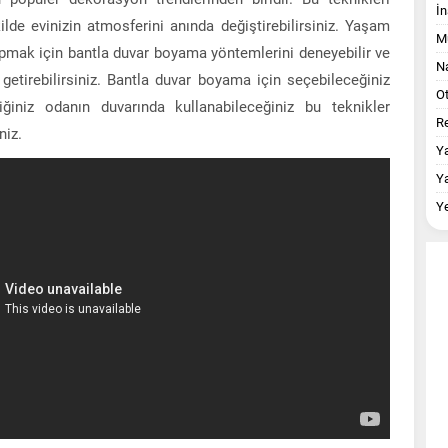
İn
ilde evinizin atmosferini anında değiştirebilirsiniz. Yaşam
M
apmak için bantla duvar boyama yöntemlerini deneyebilir ve
Na
getirebilirsiniz. Bantla duvar boyama için seçebileceğiniz
O
iğiniz odanın duvarında kullanabileceğiniz bu teknikler
Re
niz.
Y
Y
Y