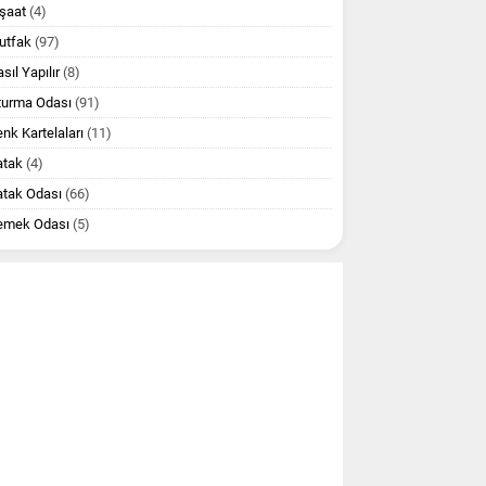
şaat
(4)
utfak
(97)
sıl Yapılır
(8)
turma Odası
(91)
nk Kartelaları
(11)
atak
(4)
atak Odası
(66)
emek Odası
(5)