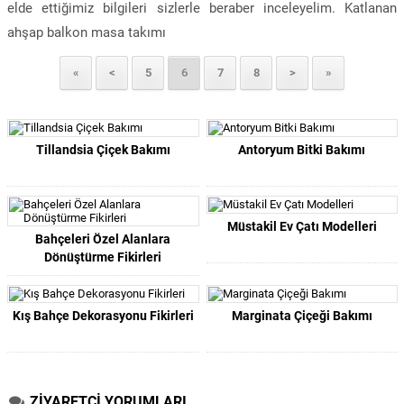
elde ettiğimiz bilgileri sizlerle beraber inceleyelim. Katlanan
ahşap balkon masa takımı
«
<
5
6
7
8
>
»
Tillandsia Çiçek Bakımı
Antoryum Bitki Bakımı
Müstakil Ev Çatı Modelleri
Bahçeleri Özel Alanlara
Dönüştürme Fikirleri
Kış Bahçe Dekorasyonu Fikirleri
Marginata Çiçeği Bakımı
ZİYARETÇİ YORUMLARI