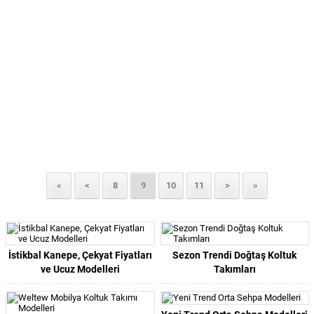
«
<
8
9
10
11
>
»
İstikbal Kanepe, Çekyat Fiyatları
Sezon Trendi Doğtaş Koltuk
ve Ucuz Modelleri
Takımları