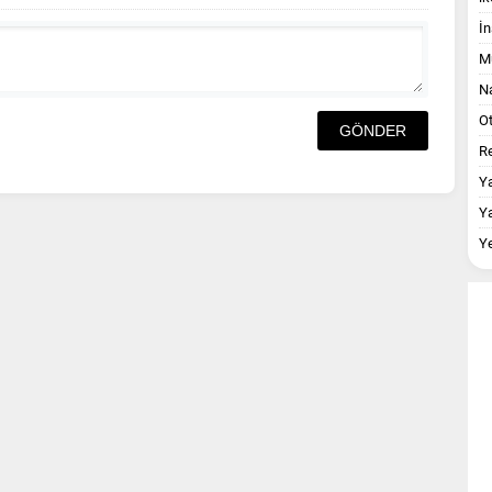
İn
M
Na
O
Re
Y
Y
Y