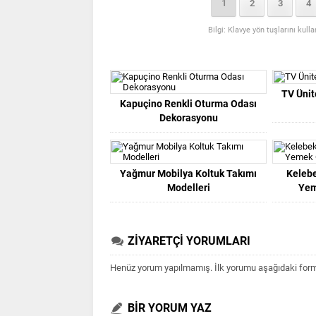
1
2
3
4
Bilgi: Klavye yön tuşlarını kull
TV Ünit
Kapuçino Renkli Oturma Odası
Dekorasyonu
Yağmur Mobilya Koltuk Takımı
Keleb
Modelleri
Yem
ZİYARETÇİ YORUMLARI
Henüz yorum yapılmamış. İlk yorumu aşağıdaki form ar
BİR YORUM YAZ