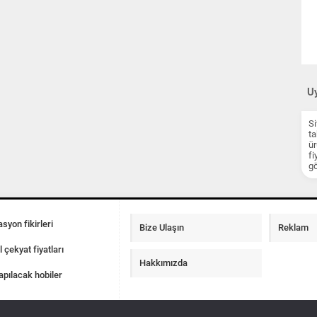
Uy
Si
ta
ür
fi
gö
syon fikirleri
Bize Ulaşın
Reklam
l çekyat fiyatları
Hakkımızda
apılacak hobiler