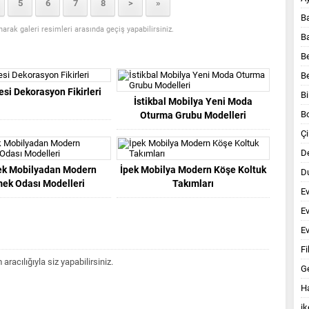
5
6
7
8
>
»
B
anarak galeri resimleri arasında geçiş yapabilirsiniz.
B
B
B
esi Dekorasyon Fikirleri
Bi
İstikbal Mobilya Yeni Moda
B
Oturma Grubu Modelleri
Çi
D
ek Mobilyadan Modern
İpek Mobilya Modern Köşe Koltuk
Du
ek Odası Modelleri
Takımları
E
E
Ev
Fi
acılığıyla siz yapabilirsiniz.
G
Ha
ik