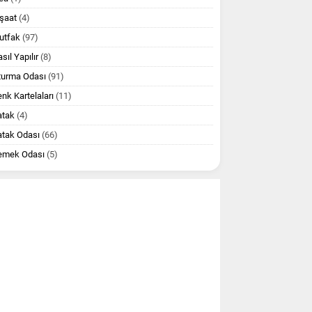
şaat
(4)
utfak
(97)
sıl Yapılır
(8)
turma Odası
(91)
nk Kartelaları
(11)
atak
(4)
atak Odası
(66)
emek Odası
(5)