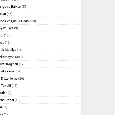
ahçe ve Balkon
(59)
anyo
(45)
ebek ve Çocuk Odası
(63)
eyaz Eşya
(9)
lgi
(13)
oya
(16)
lek Mobilya
(1)
ekorasyon
(383)
var Kağıtlari
(17)
v Aksesuar
(59)
v Düzenleme
(26)
 Tekstil
(42)
kirler
(9)
enç Odası
(16)
lı
(2)
ea
(1)