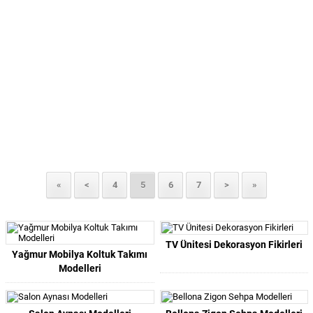
«
<
4
5
6
7
>
»
TV Ünitesi Dekorasyon Fikirleri
Yağmur Mobilya Koltuk Takımı
Modelleri