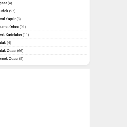
şaat
(4)
utfak
(97)
sıl Yapılır
(8)
turma Odası
(91)
nk Kartelaları
(11)
atak
(4)
atak Odası
(66)
emek Odası
(5)