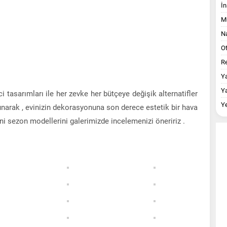
İn
M
Na
O
Re
Y
Y
ci tasarımları ile her zevke her bütçeye değişik alternatifler
Y
 sunarak , evinizin dekorasyonuna son derece estetik bir hava
eni sezon modellerini galerimizde incelemenizi öneririz .