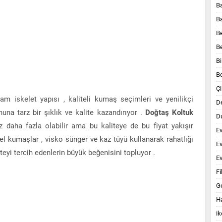
B
B
B
B
Bi
B
Çi
m iskelet yapısı , kaliteli kumaş seçimleri ve yenilikçi
D
una tarz bir şıklık ve kalite kazandırıyor .
Doğtaş Koltuk
Du
 daha fazla olabilir ama bu kaliteye de bu fiyat yakışır
E
iyel kumaşlar , visko sünger ve kaz tüyü kullanarak rahatlığı
E
eyi tercih edenlerin büyük beğenisini topluyor .
Ev
Fi
G
Ha
ik