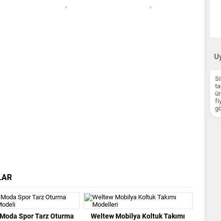
Uy
Si
ta
ür
fi
gö
LAR
 Moda Spor Tarz Oturma
Weltew Mobilya Koltuk Takımı