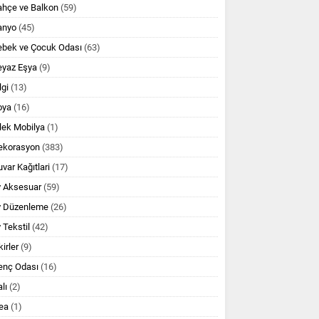
ahçe ve Balkon
(59)
anyo
(45)
ebek ve Çocuk Odası
(63)
eyaz Eşya
(9)
lgi
(13)
oya
(16)
lek Mobilya
(1)
ekorasyon
(383)
var Kağıtlari
(17)
v Aksesuar
(59)
v Düzenleme
(26)
 Tekstil
(42)
kirler
(9)
enç Odası
(16)
lı
(2)
ea
(1)