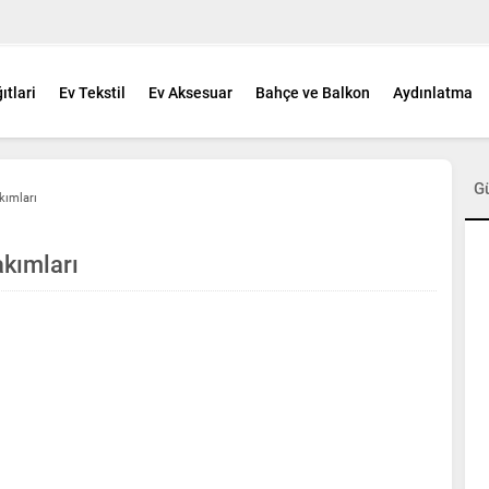
ıtlari
Ev Tekstil
Ev Aksesuar
Bahçe ve Balkon
Aydınlatma
G
kımları
akımları