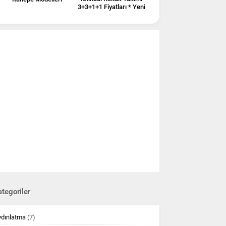
3+3+1+1 Fiyatları * Yeni
Sezon
tegoriler
ydınlatma
(7)