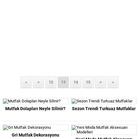
«
<
12
13
14
15
>
»
Mutfak Dolapları Neyle Silinir?
Sezon Trendi Turkuaz Mutfaklar
Gri Mutfak Dekorasyonu