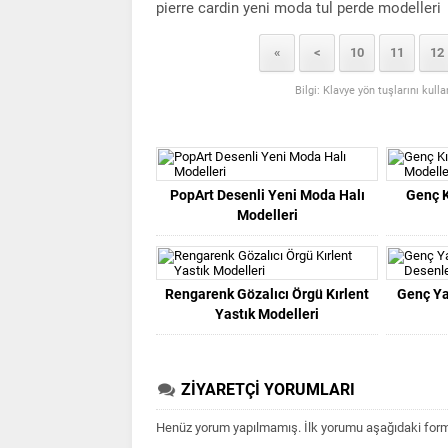
pierre cardin yeni moda tul perde modelleri
«
<
10
11
12
Bilgi: Klavye yön tuşlarını kull
PopArt Desenli Yeni Moda Halı
Genç K
Modelleri
Rengarenk Gözalıcı Örgü Kırlent
Genç Ya
Yastık Modelleri
ZİYARETÇİ YORUMLARI
Henüz yorum yapılmamış. İlk yorumu aşağıdaki form ar