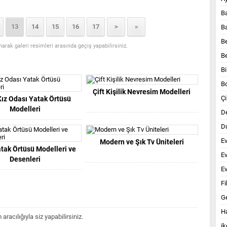
B
13
14
15
16
17
>
»
B
B
anarak galeri resimleri arasında geçiş yapabilirsiniz.
B
Bi
B
Çift Kişilik Nevresim Modelleri
Çi
ız Odası Yatak Örtüsü
Modelleri
D
Du
E
Modern ve Şık Tv Üniteleri
tak Örtüsü Modelleri ve
E
Desenleri
Ev
Fi
G
Ha
acılığıyla siz yapabilirsiniz.
ik