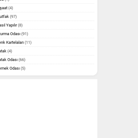
şaat
(4)
utfak
(97)
sıl Yapılır
(8)
turma Odası
(91)
nk Kartelaları
(11)
atak
(4)
atak Odası
(66)
emek Odası
(5)