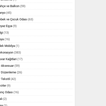
ahçe ve Balkon
(59)
anyo
(45)
ebek ve Çocuk Odası
(63)
eyaz Eşya
(9)
lgi
(13)
oya
(16)
lek Mobilya
(1)
ekorasyon
(383)
var Kağıtlari
(17)
v Aksesuar
(59)
v Düzenleme
(26)
 Tekstil
(42)
kirler
(9)
enç Odası
(16)
lı
(2)
ea
(1)