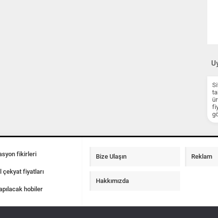
Uy
Si
ta
ür
fi
gö
syon fikirleri
Bize Ulaşın
Reklam
l çekyat fiyatları
Hakkımızda
apılacak hobiler