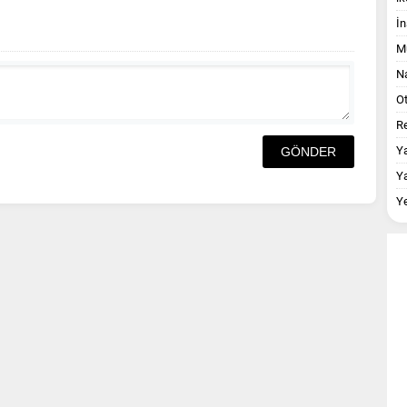
İn
M
Na
O
Re
Y
Y
Y