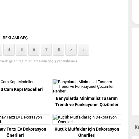
REKLAMI GEÇ
4
5
6
7
8
>
»
anarak galeri resimleri arasında geçiş yapabilirsiniz.
lü Cam Kapı Modelleri
Banyolarda Minimalist Tasarım
Trendi ve Fonksiyonel Çözümler
Rehberi
Ka
nav Tarzı Ev Dekorasyon
Küçük Mutfaklar İçin Dekorasyon
Önerileri
Önerileri