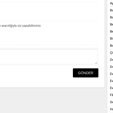
A
B
B
B
acılığıyla siz yapabilirsiniz.
B
Bi
B
Çi
D
Du
E
E
Ev
Fi
G
Ha