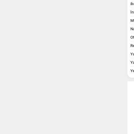
ik
İn
M
Na
O
Re
Y
Y
Y