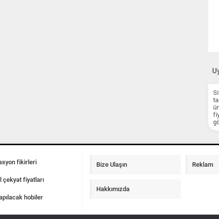
Uy
Si
ta
ür
fi
gö
syon fikirleri
Bize Ulaşın
Reklam
l çekyat fiyatları
Hakkımızda
apılacak hobiler