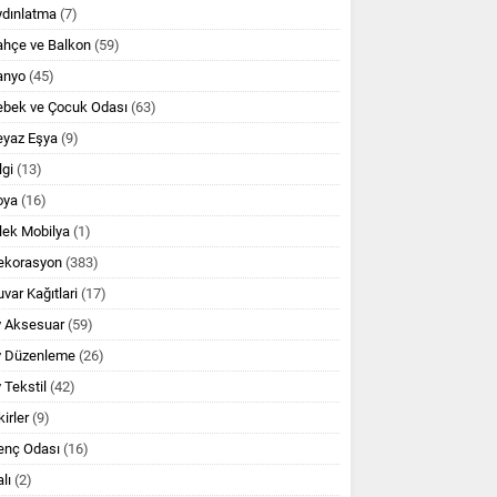
ydınlatma
(7)
ahçe ve Balkon
(59)
anyo
(45)
ebek ve Çocuk Odası
(63)
eyaz Eşya
(9)
lgi
(13)
oya
(16)
lek Mobilya
(1)
ekorasyon
(383)
var Kağıtlari
(17)
v Aksesuar
(59)
v Düzenleme
(26)
 Tekstil
(42)
kirler
(9)
enç Odası
(16)
lı
(2)