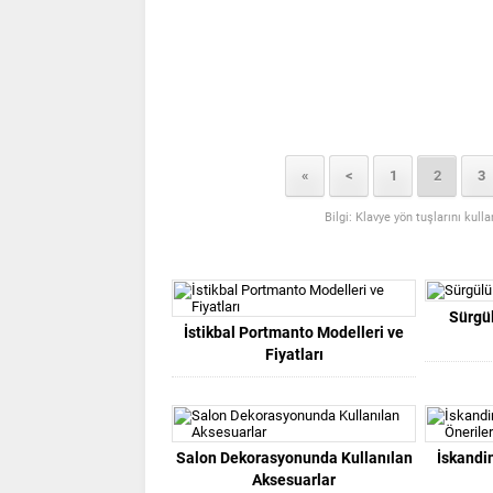
«
<
1
2
3
Bilgi: Klavye yön tuşlarını kull
Sürgü
İstikbal Portmanto Modelleri ve
Fiyatları
Salon Dekorasyonunda Kullanılan
İskandi
Aksesuarlar