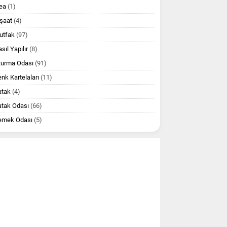
ea
(1)
şaat
(4)
utfak
(97)
sıl Yapılır
(8)
turma Odası
(91)
nk Kartelaları
(11)
atak
(4)
atak Odası
(66)
emek Odası
(5)