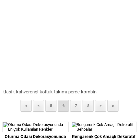
klasik kahverengi koltuk takımı perde kombin
«
<
5
6
7
8
>
»
Oturma Odası Dekorasyonunda
Rengarenk Çok Amaçlı Dekoratif