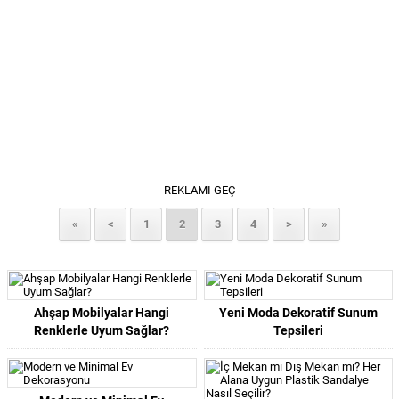
REKLAMI GEÇ
«
<
1
2
3
4
>
»
Ahşap Mobilyalar Hangi
Yeni Moda Dekoratif Sunum
Renklerle Uyum Sağlar?
Tepsileri