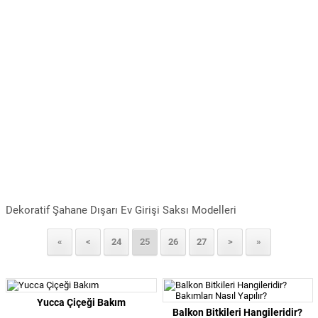
Dekoratif Şahane Dışarı Ev Girişi Saksı Modelleri
«
<
24
25
26
27
>
»
Yucca Çiçeği Bakım
Balkon Bitkileri Hangileridir?