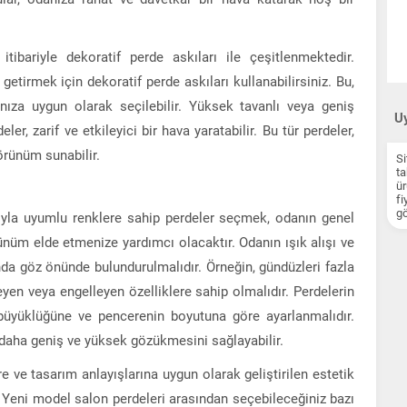
 itibariyle dekoratif perde askıları ile çeşitlenmektedir.
getirmek için dekoratif perde askıları kullanabilirsiniz. Bu,
ıza uygun olarak seçilebilir. Yüksek tavanlı veya geniş
Uy
er, zarif ve etkileyici bir hava yaratabilir. Bu tür perdeler,
örünüm sunabilir.
Si
ta
ür
fi
gö
ıyla uyumlu renklere sahip perdeler seçmek, odanın genel
nüm elde etmenize yardımcı olacaktır. Odanın ışık alışı ve
nda göz önünde bulundurulmalıdır. Örneğin, gündüzleri fazla
leyen veya engelleyen özelliklere sahip olmalıdır. Perdelerin
büyüklüğüne ve pencerenin boyutuna göre ayarlanmalıdır.
 daha geniş ve yüksek gözükmesini sağlayabilir.
re ve tasarım anlayışlarına uygun olarak geliştirilen estetik
. Yeni model salon perdeleri arasından seçebileceğiniz bazı