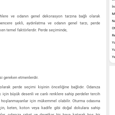
İn
M
ihlere ve odanın genel dekorasyon tarzına bağlı olarak
Na
pencere şekli, aydınlatma ve odanın genel tarzı, perde
O
n temel faktörlerdir. Perde seçiminde,
Re
Y
Y
Y
si gereken etmenlerdir.
ı olarak perde seçimi kişinin önceliğine bağlıdır. Odanıza
 için büyük desenli ve canlı renklere sahip perdeler tercih
ten hoşlanmayanlar için mükemmel olabilir. Oturma odasına
için, keten, koton veya kadife gibi doğal dokulara sahip
kular, odanıza rahat ve davetkar bir hava katarak hoş bir