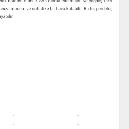
dak noktası olabilir. Son olarak minimalist ve çağdaş tarzı
anıza modern ve sofistike bir hava katabilir. Bu tür perdeler,
yabilir.