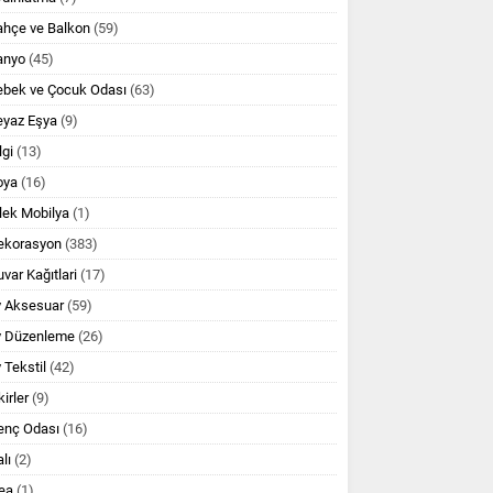
ahçe ve Balkon
(59)
anyo
(45)
ebek ve Çocuk Odası
(63)
eyaz Eşya
(9)
lgi
(13)
oya
(16)
lek Mobilya
(1)
ekorasyon
(383)
var Kağıtlari
(17)
v Aksesuar
(59)
v Düzenleme
(26)
 Tekstil
(42)
kirler
(9)
enç Odası
(16)
lı
(2)
ea
(1)