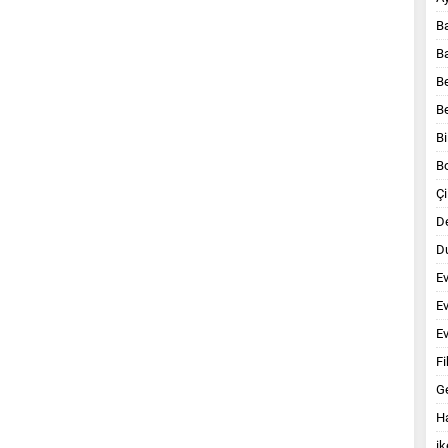
B
B
B
B
Bi
B
Çi
D
Du
E
E
Ev
Fi
G
Ha
ik