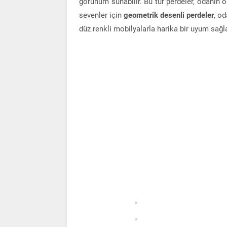
görünüm sunabilir. Bu tür perdeler, odanın o
sevenler için
geometrik desenli perdeler
, od
düz renkli mobilyalarla harika bir uyum sağla