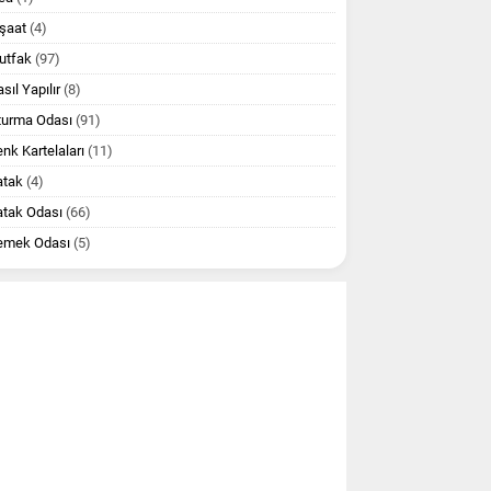
şaat
(4)
utfak
(97)
sıl Yapılır
(8)
turma Odası
(91)
nk Kartelaları
(11)
atak
(4)
atak Odası
(66)
emek Odası
(5)