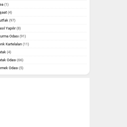
ea
(1)
şaat
(4)
utfak
(97)
sıl Yapılır
(8)
turma Odası
(91)
nk Kartelaları
(11)
atak
(4)
atak Odası
(66)
emek Odası
(5)