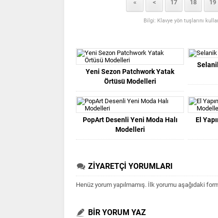
«
<
17
18
19
Bilgi: Klavye yön tuşlarını kull
Selani
Yeni Sezon Patchwork Yatak
Örtüsü Modelleri
PopArt Desenli Yeni Moda Halı
El Yap
Modelleri
ZİYARETÇİ YORUMLARI
Henüz yorum yapılmamış. İlk yorumu aşağıdaki form ar
BİR YORUM YAZ