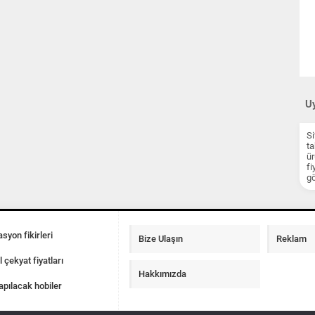
Uy
Si
ta
ür
fi
gö
syon fikirleri
Bize Ulaşın
Reklam
l çekyat fiyatları
Hakkımızda
apılacak hobiler