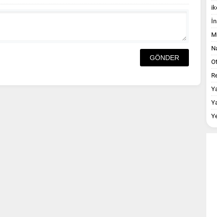
ik
İn
M
Na
O
Re
Y
Y
Y