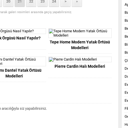
20
21
22
23
24
>
»
A
anarak galeri resimleri arasında geçiş yapabilirsiniz.
B
B
B
B
k Örgüsü Nasıl Yapılır?
Tepe Home Modern Yatak Örtüsü
Bi
Modelleri
B
Çi
Pierre Cardin Halı Modelleri
D
ımı Dantel Yatak Örtüsü
Modelleri
Du
E
E
Ev
acılığıyla siz yapabilirsiniz.
Fi
G
Ha