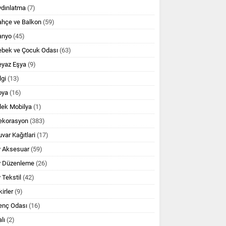
ydınlatma
(7)
ahçe ve Balkon
(59)
anyo
(45)
ebek ve Çocuk Odası
(63)
eyaz Eşya
(9)
lgi
(13)
oya
(16)
lek Mobilya
(1)
ekorasyon
(383)
var Kağıtlari
(17)
v Aksesuar
(59)
v Düzenleme
(26)
 Tekstil
(42)
kirler
(9)
enç Odası
(16)
lı
(2)