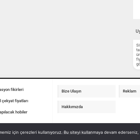
Uy
Si
ta
ür
fi
gö
syon fikirleri
Bize Ulaşın
Reklam
l çekyat fiyatları
Hakkımızda
apılacak hobiler
emiz için çerezleri kullanıyoruz. Bu siteyi kullanmaya devam ederseniz, b
100 m2 ev insaat maliyeti