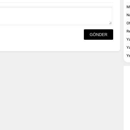
M
Na
O
Re
Y
Y
Y