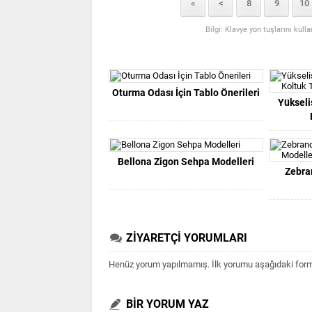
«
<
8
9
10
Bilgi: Klavye yön tuşlarını kull
Oturma Odası İçin Tablo Önerileri
Yükseli
Bellona Zigon Sehpa Modelleri
Zebra
ZİYARETÇİ YORUMLARI
Henüz yorum yapılmamış. İlk yorumu aşağıdaki form ar
BİR YORUM YAZ