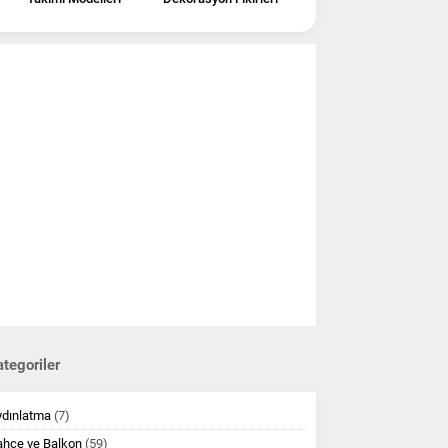
tegoriler
ydınlatma
(7)
ahçe ve Balkon
(59)