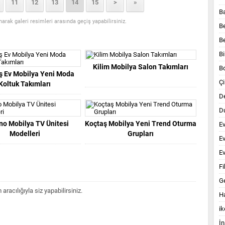
11
12
13
14
15
>
»
B
anarak galeri resimleri arasında geçiş yapabilirsiniz.
B
B
Bi
Kilim Mobilya Salon Takımları
B
ş Ev Mobilya Yeni Moda
Çi
Koltuk Takımları
D
Du
no Mobilya TV Ünitesi
Koçtaş Mobilya Yeni Trend Oturma
E
Modelleri
Grupları
E
Ev
Fi
G
acılığıyla siz yapabilirsiniz.
Ha
ik
İn