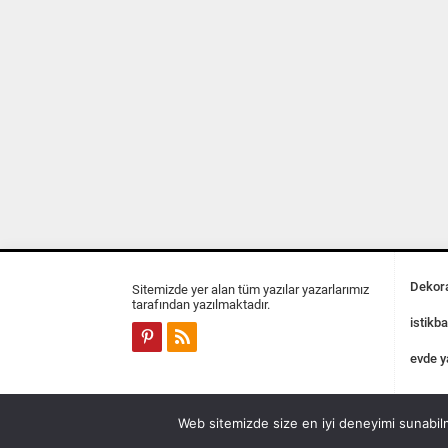
Dekora
Sitemizde yer alan tüm yazılar yazarlarımız
tarafından yazılmaktadır.
istikba
evde y
Web sitemizde size en iyi deneyimi sunabilm