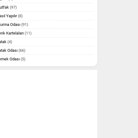
utfak
(97)
sıl Yapılır
(8)
turma Odası
(91)
nk Kartelaları
(11)
atak
(4)
atak Odası
(66)
emek Odası
(5)