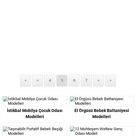
«
<
4
5
6
7
>
»
İstikbal Mobilya Çocuk Odası
El Örgüsü Bebek Battaniyesi
Modelleri
Modelleri