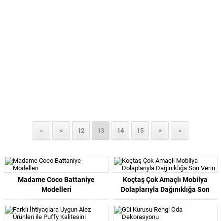
«
<
12
13
14
15
>
»
Madame Coco Battaniye
Koçtaş Çok Amaçlı Mobilya
Modelleri
Dolaplarıyla Dağınıklığa Son
Verin