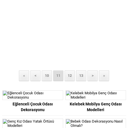
«
<
10
11
12
13
>
»
Eğlenceli Çocuk Odası
Kelebek Mobilya Genç Odası
Dekorasyonu
Modelleri