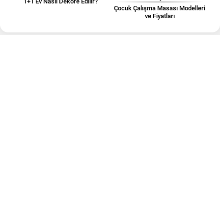
1+1 Ev Nasıl Dekore Edilir?
Çocuk Çalışma Masası Modelleri
ve Fiyatları