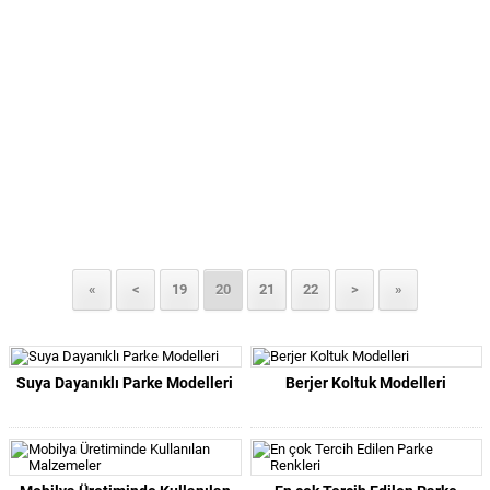
«
<
19
20
21
22
>
»
Suya Dayanıklı Parke Modelleri
Berjer Koltuk Modelleri