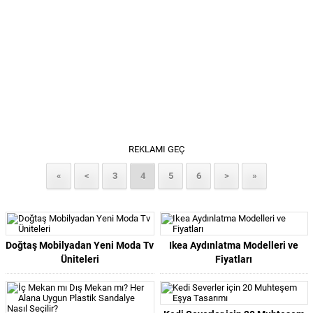
REKLAMI GEÇ
«
<
3
4
5
6
>
»
Doğtaş Mobilyadan Yeni Moda Tv
Ikea Aydınlatma Modelleri ve
Üniteleri
Fiyatları