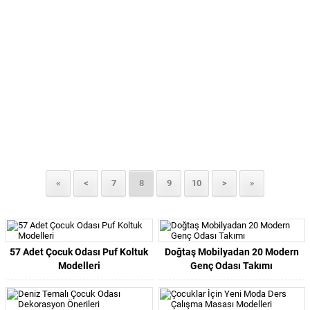
«
<
7
8
9
10
>
»
57 Adet Çocuk Odası Puf Koltuk
Doğtaş Mobilyadan 20 Modern
Modelleri
Genç Odası Takımı