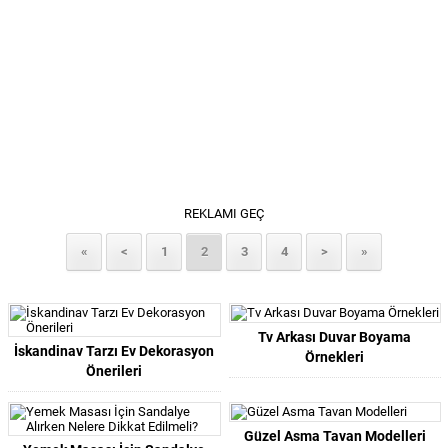
REKLAMI GEÇ
«
<
1
2
3
4
>
»
Tv Arkası Duvar Boyama
İskandinav Tarzı Ev Dekorasyon
Örnekleri
Önerileri
Güzel Asma Tavan Modelleri