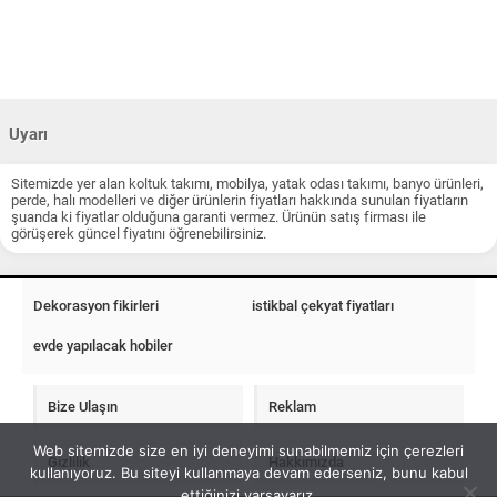
Uyarı
Sitemizde yer alan koltuk takımı, mobilya, yatak odası takımı, banyo ürünleri,
perde, halı modelleri ve diğer ürünlerin fiyatları hakkında sunulan fiyatların
şuanda ki fiyatlar olduğuna garanti vermez. Ürünün satış firması ile
görüşerek güncel fiyatını öğrenebilirsiniz.
Dekorasyon fikirleri
istikbal çekyat fiyatları
evde yapılacak hobiler
Bize Ulaşın
Reklam
Web sitemizde size en iyi deneyimi sunabilmemiz için çerezleri
Gizlilik
Hakkımızda
kullanıyoruz. Bu siteyi kullanmaya devam ederseniz, bunu kabul
ettiğinizi varsayarız.