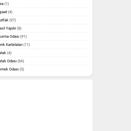
ea
(1)
şaat
(4)
utfak
(97)
sıl Yapılır
(8)
turma Odası
(91)
nk Kartelaları
(11)
atak
(4)
atak Odası
(66)
emek Odası
(5)