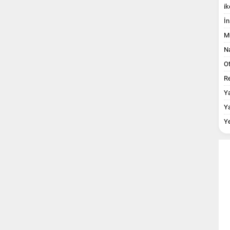
ik
İn
M
Na
O
Re
Y
Y
Y