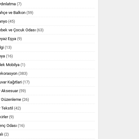
ydınlatma
(7)
ahçe ve Balkon
(59)
anyo
(45)
ebek ve Çocuk Odası
(63)
eyaz Eşya
(9)
lgi
(13)
oya
(16)
lek Mobilya
(1)
ekorasyon
(383)
var Kağıtlari
(17)
v Aksesuar
(59)
v Düzenleme
(26)
 Tekstil
(42)
kirler
(9)
enç Odası
(16)
lı
(2)