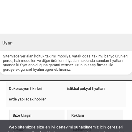
Uyarı
Sitemizde yer alan koltuk takımı, mobilya, yatak odası takımı, banyo ürünleri,
perde, halı modelleri ve diğer ürünlerin fiyatları hakkında sunulan fiyatların
şuanda ki fiyatlar olduğuna garanti vermez. Ürünün satış firması ile
görüşerek güncel fiyatını öğrenebilirsiniz.
Dekorasyon fikirleri
istikbal çekyat fiyatları
evde yapılacak hobiler
Bize Ulaşın
Reklam
Web sitemizde size en iyi deneyimi sunabilmemiz için çerezleri
Gizlilik
Hakkımızda