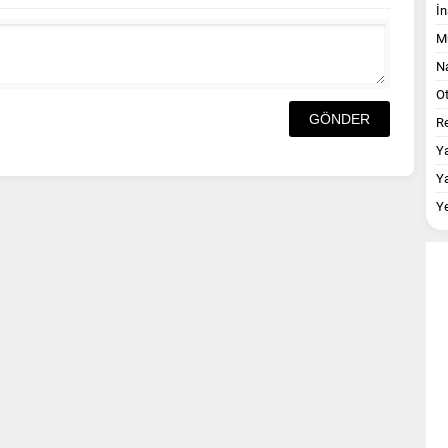
İn
M
Na
O
Re
Y
Y
Y