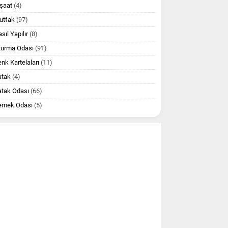
şaat
(4)
utfak
(97)
sıl Yapılır
(8)
turma Odası
(91)
nk Kartelaları
(11)
atak
(4)
atak Odası
(66)
emek Odası
(5)