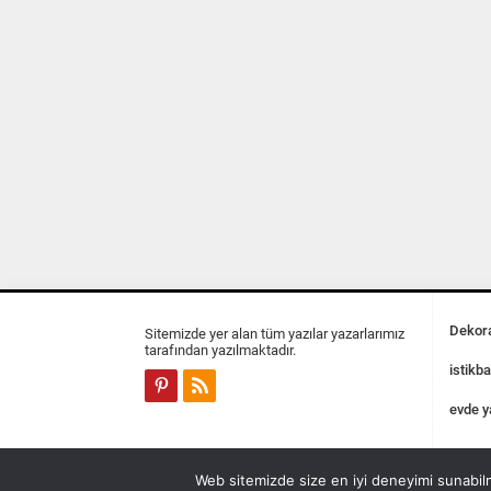
Dekora
Sitemizde yer alan tüm yazılar yazarlarımız
tarafından yazılmaktadır.
istikba
evde y
Web sitemizde size en iyi deneyimi sunabilm