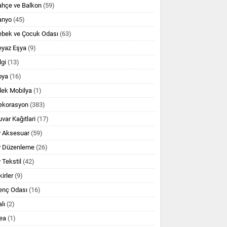
ahçe ve Balkon
(59)
anyo
(45)
ebek ve Çocuk Odası
(63)
eyaz Eşya
(9)
lgi
(13)
oya
(16)
lek Mobilya
(1)
ekorasyon
(383)
var Kağıtlari
(17)
v Aksesuar
(59)
v Düzenleme
(26)
 Tekstil
(42)
kirler
(9)
enç Odası
(16)
lı
(2)
ea
(1)