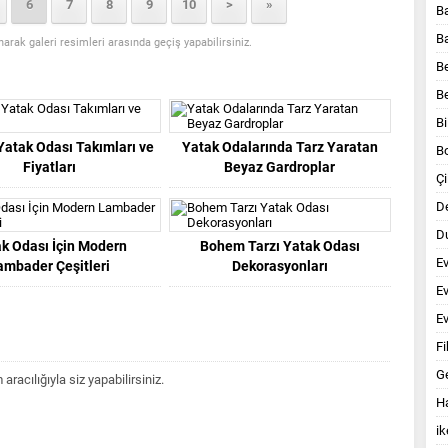
6
7
8
9
10
>
»
B
B
anarak galeri resimleri arasında geçiş yapabilirsiniz.
B
B
Bi
Yatak Odası Takımları ve
Yatak Odalarında Tarz Yaratan
B
Fiyatları
Beyaz Gardroplar
Çi
D
Du
k Odası İçin Modern
Bohem Tarzı Yatak Odası
E
ambader Çeşitleri
Dekorasyonları
E
Ev
Fi
G
acılığıyla siz yapabilirsiniz.
Ha
ik