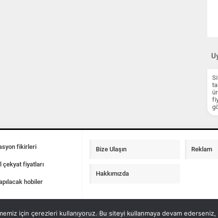
Uy
Si
ta
ür
fi
gö
syon fikirleri
Bize Ulaşın
Reklam
l çekyat fiyatları
Hakkımızda
apılacak hobiler
emiz için çerezleri kullanıyoruz. Bu siteyi kullanmaya devam ederseniz, b
100 m2 ev insaat maliyeti