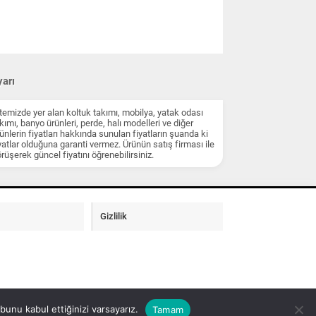
arı
temizde yer alan koltuk takımı, mobilya, yatak odası
kımı, banyo ürünleri, perde, halı modelleri ve diğer
ünlerin fiyatları hakkında sunulan fiyatların şuanda ki
yatlar olduğuna garanti vermez. Ürünün satış firması ile
rüşerek güncel fiyatını öğrenebilirsiniz.
Gizlilik
unu kabul ettiğinizi varsayarız.
Tamam