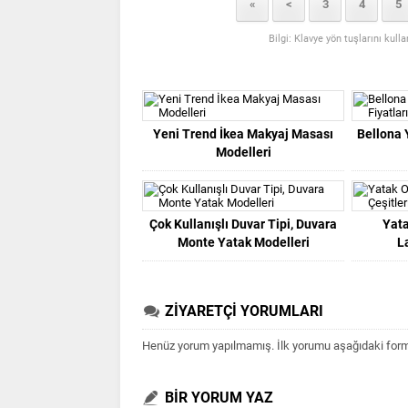
«
<
3
4
5
Bilgi: Klavye yön tuşlarını kull
Yeni Trend İkea Makyaj Masası
Bellona 
Modelleri
Çok Kullanışlı Duvar Tipi, Duvara
Yata
Monte Yatak Modelleri
L
ZİYARETÇİ YORUMLARI
Henüz yorum yapılmamış. İlk yorumu aşağıdaki form ar
BİR YORUM YAZ