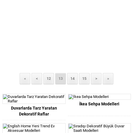
«
<
12
13
14
15
>
»
İkea Sehpa Modelleri
Duvarlarda Tarz Yaratan
Dekoratif Raflar