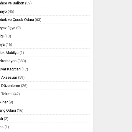
ahçe ve Balkon
(59)
anyo
(45)
ebek ve Çocuk Odası
(63)
eyaz Eşya
(9)
lgi
(13)
oya
(16)
lek Mobilya
(1)
ekorasyon
(383)
var Kağıtlari
(17)
v Aksesuar
(59)
v Düzenleme
(26)
 Tekstil
(42)
kirler
(9)
enç Odası
(16)
lı
(2)
ea
(1)