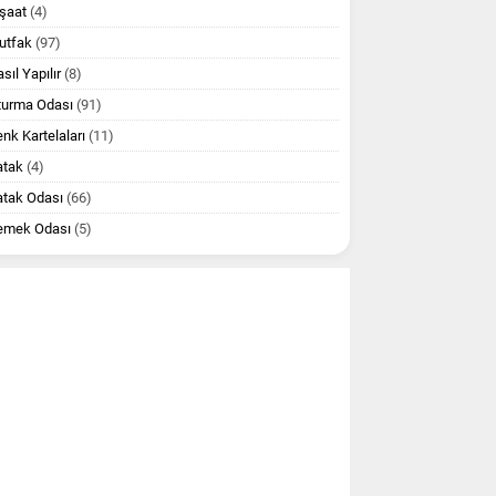
şaat
(4)
utfak
(97)
sıl Yapılır
(8)
turma Odası
(91)
nk Kartelaları
(11)
atak
(4)
atak Odası
(66)
emek Odası
(5)