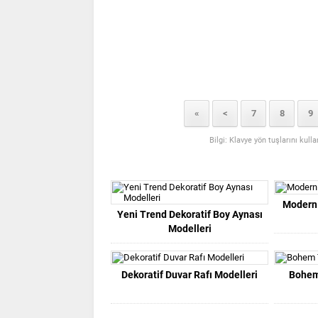
«
<
7
8
9
Bilgi: Klavye yön tuşlarını kull
Modern 
Yeni Trend Dekoratif Boy Aynası
Modelleri
Dekoratif Duvar Rafı Modelleri
Bohem