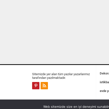
Dekora
Sitemizde yer alan tüm yazılar yazarlarımız
tarafından yazılmaktadır.
istikba
evde y
Web sitemizde size en iyi deneyimi sunabilm