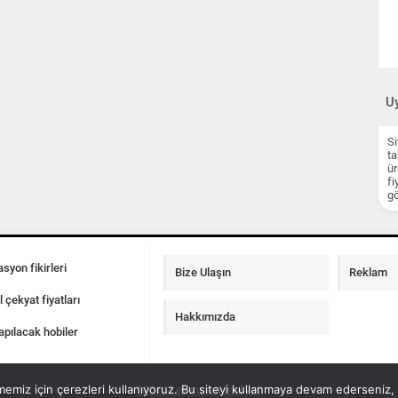
Uy
Si
ta
ür
fi
gö
syon fikirleri
Bize Ulaşın
Reklam
l çekyat fiyatları
Hakkımızda
apılacak hobiler
emiz için çerezleri kullanıyoruz. Bu siteyi kullanmaya devam ederseniz, b
100 m2 ev insaat maliyeti