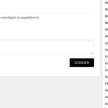
B
B
B
acılığıyla siz yapabilirsiniz.
B
Bi
B
Çi
D
Du
E
E
Ev
Fi
G
Ha
ik