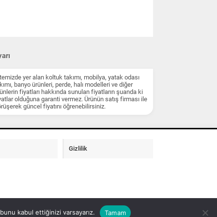
arı
temizde yer alan koltuk takımı, mobilya, yatak odası
kımı, banyo ürünleri, perde, halı modelleri ve diğer
ünlerin fiyatları hakkında sunulan fiyatların şuanda ki
yatlar olduğuna garanti vermez. Ürünün satış firması ile
rüşerek güncel fiyatını öğrenebilirsiniz.
Gizlilik
unu kabul ettiğinizi varsayarız.
Tamam