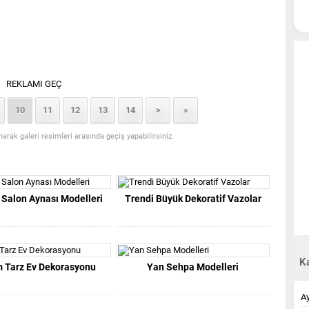
REKLAMI GEÇ
10
11
12
13
14
>
»
anarak galeri resimleri arasında geçiş yapabilirsiniz.
Salon Aynası Modelleri
Trendi Büyük Dekoratif Vazolar
Ka
 Tarz Ev Dekorasyonu
Yan Sehpa Modelleri
A