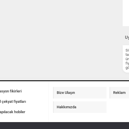
Uy
Si
ta
ür
fi
gö
syon fikirleri
Bize Ulaşın
Reklam
l çekyat fiyatları
Hakkımızda
apılacak hobiler