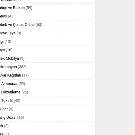
ahçe ve Balkon
(59)
anyo
(45)
ebek ve Çocuk Odası
(63)
eyaz Eşya
(9)
lgi
(13)
oya
(16)
lek Mobilya
(1)
ekorasyon
(383)
var Kağıtlari
(17)
v Aksesuar
(59)
v Düzenleme
(26)
 Tekstil
(42)
kirler
(9)
enç Odası
(16)
lı
(2)
ea
(1)