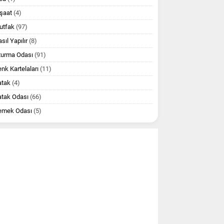
şaat
(4)
utfak
(97)
sıl Yapılır
(8)
turma Odası
(91)
nk Kartelaları
(11)
atak
(4)
atak Odası
(66)
emek Odası
(5)