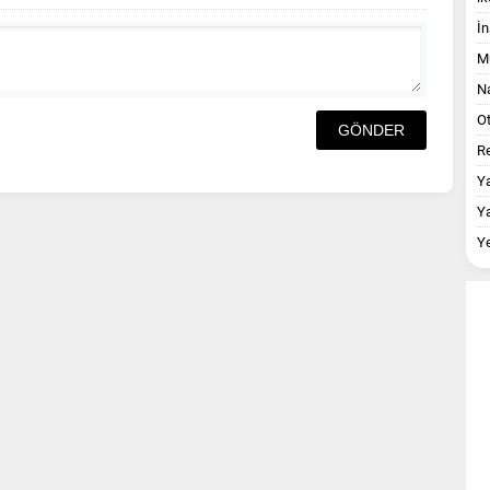
İn
M
Na
O
Re
Y
Y
Y