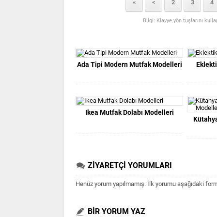
«
<
2
3
4
Bilgi: Klavye yön tuşlarını kull
Ada Tipi Modern Mutfak Modelleri
Eklekt
Ikea Mutfak Dolabı Modelleri
Kütahya
ZİYARETÇİ YORUMLARI
Henüz yorum yapılmamış. İlk yorumu aşağıdaki form ar
BİR YORUM YAZ