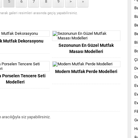
5
6
7
8
9
>
»
B
anarak galeri resimleri arasında geçiş yapabilirsiniz.
B
B
B
ik Mutfak Dekorasyonu
Bi
Sezonunun En Güzel Mutfak
B
Masası Modelleri
Çi
D
Modern Mutfak Perde Modelleri
 Porselen Tencere Seti
Du
Modelleri
E
E
Ev
Fi
acılığıyla siz yapabilirsiniz.
G
Ha
ik