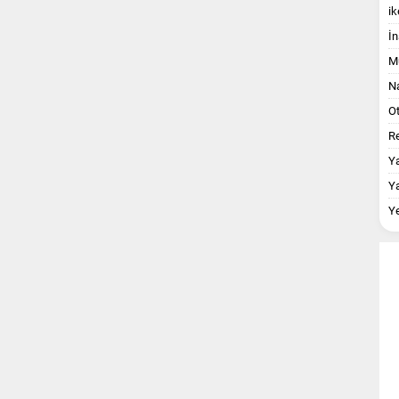
ik
İn
M
Na
O
Re
Y
Y
Y