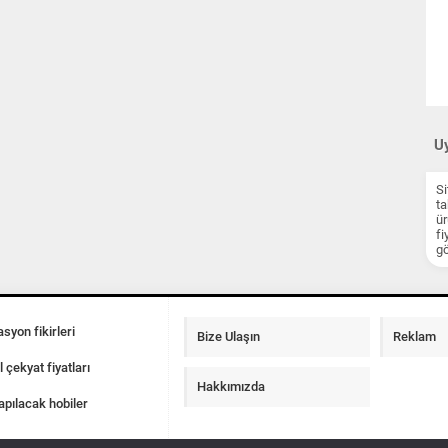
Uy
Si
ta
ür
fi
gö
syon fikirleri
Bize Ulaşın
Reklam
l çekyat fiyatları
Hakkımızda
apılacak hobiler