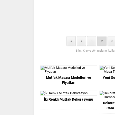
«
<
1
2
3
Bilgi: Klavye yön tuşlarını kull
Mutfak Masası Modelleri ve
Yeni S
Fiyatları
İki Renkli Mutfak Dekorasyonu
Dekorat
Cam 