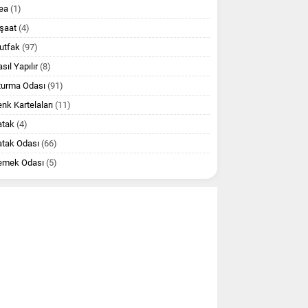
ea
(1)
şaat
(4)
utfak
(97)
sıl Yapılır
(8)
turma Odası
(91)
nk Kartelaları
(11)
atak
(4)
atak Odası
(66)
emek Odası
(5)