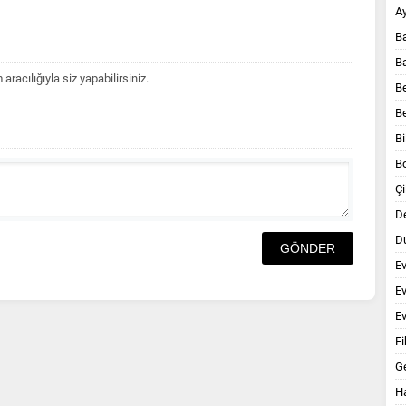
A
B
B
acılığıyla siz yapabilirsiniz.
B
B
Bi
B
Çi
D
Du
E
E
Ev
Fi
G
Ha