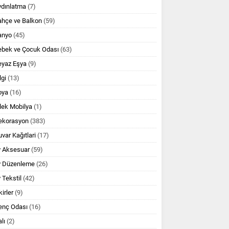
ydınlatma
(7)
ahçe ve Balkon
(59)
anyo
(45)
ebek ve Çocuk Odası
(63)
eyaz Eşya
(9)
lgi
(13)
oya
(16)
lek Mobilya
(1)
ekorasyon
(383)
var Kağıtlari
(17)
v Aksesuar
(59)
v Düzenleme
(26)
 Tekstil
(42)
kirler
(9)
enç Odası
(16)
lı
(2)