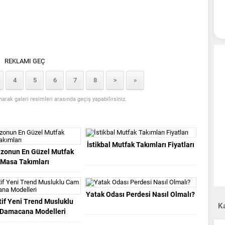
REKLAMI GEÇ
4
5
6
7
8
>
»
anarak galeri resimleri arasında geçiş yapabilirsiniz.
İstikbal Mutfak Takımları Fiyatları
ezonun En Güzel Mutfak
Masa Takımları
Yatak Odası Perdesi Nasıl Olmalı?
if Yeni Trend Musluklu
Ka
Damacana Modelleri