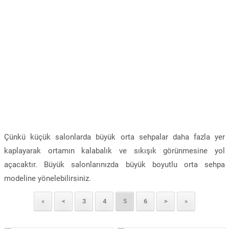
Çünkü küçük salonlarda büyük orta sehpalar daha fazla yer
kaplayarak ortamın kalabalık ve sıkışık görünmesine yol
açacaktır. Büyük salonlarınızda büyük boyutlu orta sehpa
modeline yönelebilirsiniz.
«
<
3
4
5
6
>
»