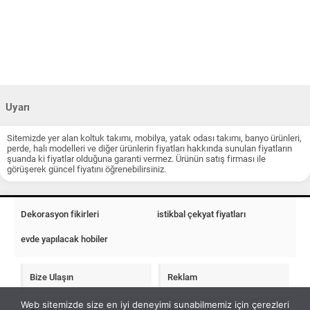
Uyarı
Sitemizde yer alan koltuk takımı, mobilya, yatak odası takımı, banyo ürünleri,
perde, halı modelleri ve diğer ürünlerin fiyatları hakkında sunulan fiyatların
şuanda ki fiyatlar olduğuna garanti vermez. Ürünün satış firması ile
görüşerek güncel fiyatını öğrenebilirsiniz.
Dekorasyon fikirleri
istikbal çekyat fiyatları
evde yapılacak hobiler
Bize Ulaşın
Reklam
Web sitemizde size en iyi deneyimi sunabilmemiz için çerezleri