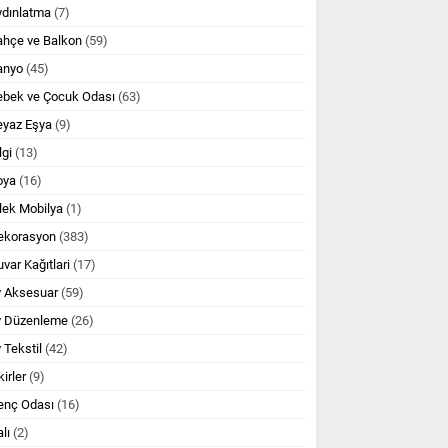
ydınlatma
(7)
ahçe ve Balkon
(59)
anyo
(45)
ebek ve Çocuk Odası
(63)
eyaz Eşya
(9)
lgi
(13)
oya
(16)
lek Mobilya
(1)
ekorasyon
(383)
var Kağıtlari
(17)
v Aksesuar
(59)
v Düzenleme
(26)
 Tekstil
(42)
kirler
(9)
enç Odası
(16)
lı
(2)