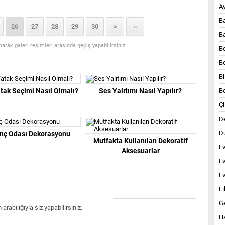
A
B
26
27
28
29
30
>
»
B
anarak galeri resimleri arasında geçiş yapabilirsiniz.
B
B
Bi
tak Seçimi Nasıl Olmalı?
Ses Yalıtımı Nasıl Yapılır?
B
Çi
D
Du
enç Odası Dekorasyonu
Mutfakta Kullanılan Dekoratif
E
Aksesuarlar
E
Ev
Fi
G
acılığıyla siz yapabilirsiniz.
Ha