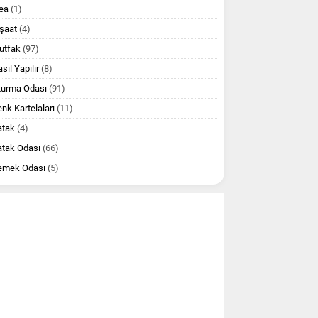
ea
(1)
şaat
(4)
utfak
(97)
sıl Yapılır
(8)
turma Odası
(91)
nk Kartelaları
(11)
atak
(4)
atak Odası
(66)
emek Odası
(5)