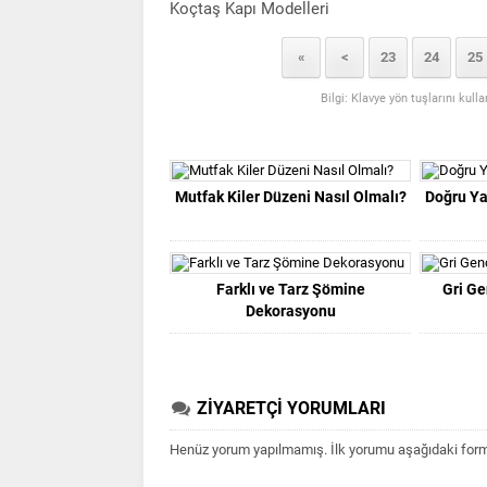
Koçtaş Kapı Modelleri
«
<
23
24
25
Bilgi: Klavye yön tuşlarını kull
Mutfak Kiler Düzeni Nasıl Olmalı?
Doğru Ya
Farklı ve Tarz Şömine
Gri G
Dekorasyonu
ZİYARETÇİ YORUMLARI
Henüz yorum yapılmamış. İlk yorumu aşağıdaki form ar