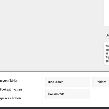
Uy
Si
ta
ür
fi
gö
syon fikirleri
Bize Ulaşın
Reklam
l çekyat fiyatları
Hakkımızda
apılacak hobiler