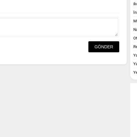
ik
İn
M
Na
O
Re
Y
Y
Y