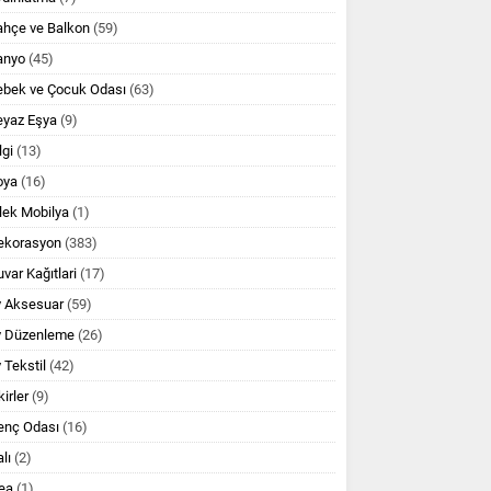
ahçe ve Balkon
(59)
anyo
(45)
ebek ve Çocuk Odası
(63)
eyaz Eşya
(9)
lgi
(13)
oya
(16)
lek Mobilya
(1)
ekorasyon
(383)
var Kağıtlari
(17)
v Aksesuar
(59)
v Düzenleme
(26)
 Tekstil
(42)
kirler
(9)
enç Odası
(16)
lı
(2)
ea
(1)