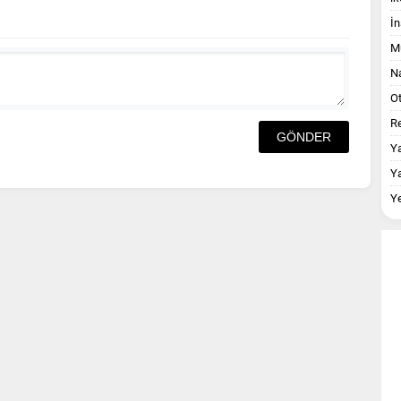
İn
M
Na
O
Re
Y
Y
Y