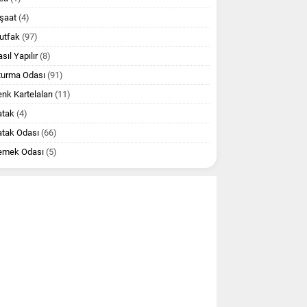
şaat
(4)
utfak
(97)
sıl Yapılır
(8)
turma Odası
(91)
nk Kartelaları
(11)
atak
(4)
atak Odası
(66)
emek Odası
(5)