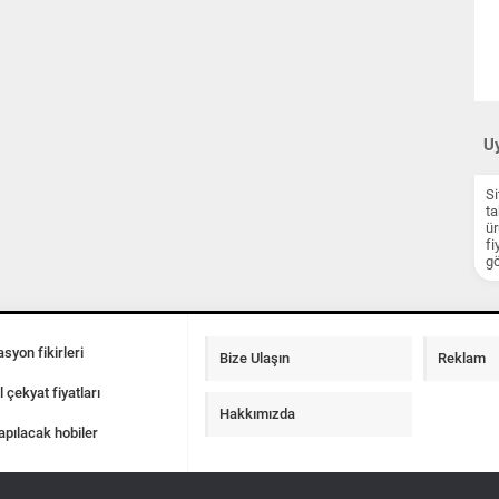
Uy
Si
ta
ür
fi
gö
syon fikirleri
Bize Ulaşın
Reklam
l çekyat fiyatları
Hakkımızda
apılacak hobiler