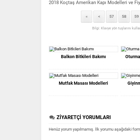
2018 Koçtaş Amerikan Kapı Modelleri ve Fiy
«
<
57
58
59
Bilgi: Klavye yön tuşlarını kull
Balkon Bitkileri Bakımı
Oturma
Mutfak Masası Modelleri
Giyin
ZİYARETÇİ YORUMLARI
Henüz yorum yapılmamış. İlk yorumu aşağıdaki form ar