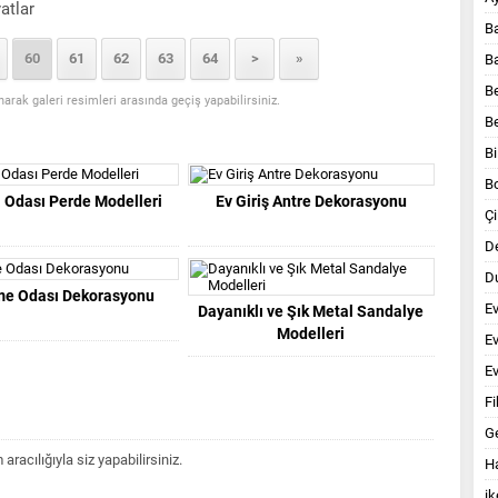
atlar
B
60
61
62
63
64
>
»
B
B
anarak galeri resimleri arasında geçiş yapabilirsiniz.
B
Bi
B
 Odası Perde Modelleri
Ev Giriş Antre Dekorasyonu
Çi
D
Du
me Odası Dekorasyonu
E
Dayanıklı ve Şık Metal Sandalye
Modelleri
E
Ev
Fi
G
acılığıyla siz yapabilirsiniz.
Ha
ik