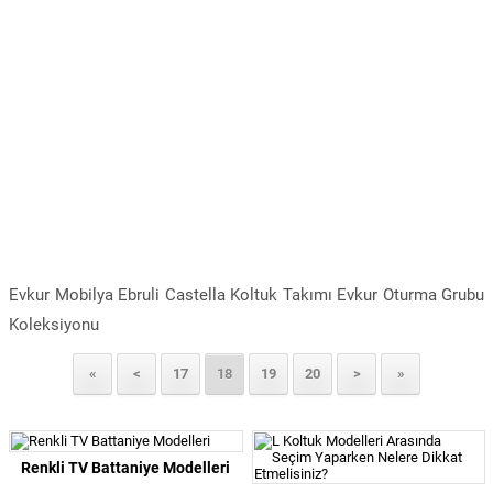
Evkur Mobilya Ebruli Castella Koltuk Takımı Evkur Oturma Grubu
Koleksiyonu
«
<
17
18
19
20
>
»
Renkli TV Battaniye Modelleri